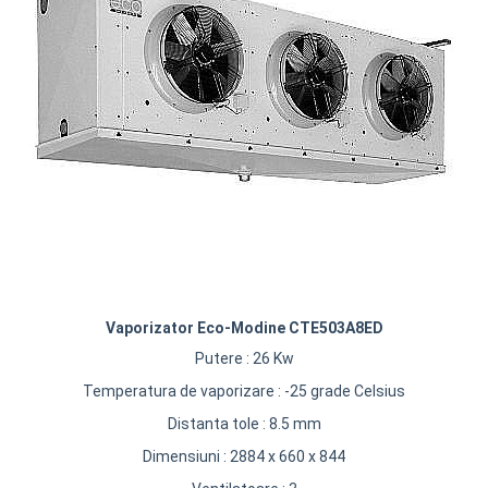
REZISTENTE DIGIVRARE
VAPORIZATOARE LU-VE
Compresoare Cubigel R134a
Compresoare Cubigel R404a
REZISTENTE SILICONICE
Compresoare Jiaxipera
Uleiuri
Ventilatoare
Ventilatoare EbmPapst
Ventilatoare WEIGUANG
Ventilatoare turbina
VENTILATOARE AXIALE
Vaporizator Eco-Modine CTE503A8ED
Putere : 26 Kw
Temperatura de vaporizare : -25 grade Celsius
Distanta tole : 8.5 mm
Dimensiuni : 2884 x 660 x 844