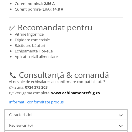
Curent nominal:
2.56 A
Curent pornire (LRA):
14.8 A
✅ Recomandat pentru
Vitrine frigorifice
Frigidere comerciale
Răcitoare băuturi
Echipamente HoReCa
Aplicații retail alimentare
📞 Consultanță & comandă
Ai nevoie de echivalare sau confirmare compatibilitate?
👉 Sună:
0724 373 203
👉 Vezi gama completă:
www.echipamentefrig.ro
Informatii conformitate produs
Caracteristici
Review-uri
(0)