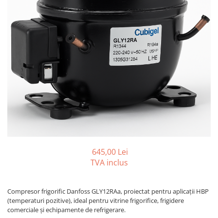
REZISTENTE DIGIVRARE
VAPORIZATOARE LU-VE
Compresoare Cubigel R134a
Compresoare Cubigel R404a
REZISTENTE SILICONICE
Compresoare Jiaxipera
Uleiuri
Ventilatoare
Ventilatoare EbmPapst
Ventilatoare WEIGUANG
Ventilatoare turbina
VENTILATOARE AXIALE
645,00 Lei
TVA inclus
Compresor frigorific Danfoss GLY12RAa, proiectat pentru aplicații HBP
(temperaturi pozitive), ideal pentru vitrine frigorifice, frigidere
comerciale și echipamente de refrigerare.