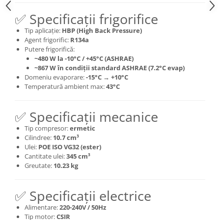
✅ Specificații frigorifice
Tip aplicație:
HBP (High Back Pressure)
Agent frigorific:
R134a
Putere frigorifică:
~480 W la -10°C / +45°C (ASHRAE)
~867 W în condiții standard ASHRAE (7.2°C evap)
Domeniu evaporare:
-15°C → +10°C
Temperatură ambient max:
43°C
✅ Specificații mecanice
Tip compresor:
ermetic
Cilindree:
10.7 cm³
Ulei:
POE ISO VG32 (ester)
Cantitate ulei:
345 cm³
Greutate:
10.23 kg
✅ Specificații electrice
Alimentare:
220-240V / 50Hz
Tip motor:
CSIR