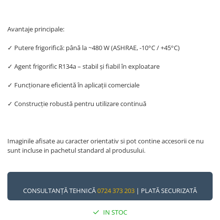
Avantaje principale:
✓ Putere frigorifică: până la ~480 W (ASHRAE, -10°C / +45°C)
✓ Agent frigorific R134a – stabil și fiabil în exploatare
✓ Funcționare eficientă în aplicații comerciale
✓ Construcție robustă pentru utilizare continuă
Imaginile afisate au caracter orientativ si pot contine accesorii ce nu
sunt incluse in pachetul standard al produsului.
CONSULTANȚĂ TEHNICĂ
0724 373 203
| PLATĂ SECURIZATĂ
IN STOC