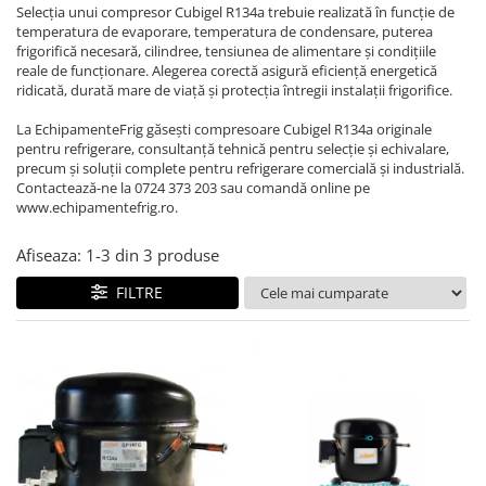
REZISTENTE DIGIVRARE
VAPORIZATOARE LU-VE
Compresoare Cubigel R134a
Selecția unui compresor Cubigel R134a trebuie realizată în funcție de
temperatura de evaporare, temperatura de condensare, puterea
Compresoare Cubigel R404a
REZISTENTE SILICONICE
frigorifică necesară, cilindree, tensiunea de alimentare și condițiile
Compresoare Jiaxipera
Uleiuri
reale de funcționare. Alegerea corectă asigură eficiență energetică
ridicată, durată mare de viață și protecția întregii instalații frigorifice.
Ventilatoare
La EchipamenteFrig găsești compresoare Cubigel R134a originale
Ventilatoare EbmPapst
pentru refrigerare, consultanță tehnică pentru selecție și echivalare,
Ventilatoare WEIGUANG
precum și soluții complete pentru refrigerare comercială și industrială.
Contactează-ne la 0724 373 203 sau comandă online pe
Ventilatoare turbina
www.echipamentefrig.ro.
VENTILATOARE AXIALE
Afiseaza:
1-
3
din
3
produse
FILTRE