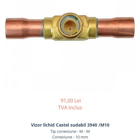
REZISTENTE DIGIVRARE
VAPORIZATOARE LU-VE
Compresoare Cubigel R134a
Compresoare Cubigel R404a
REZISTENTE SILICONICE
Compresoare Jiaxipera
Uleiuri
Ventilatoare
Ventilatoare EbmPapst
Ventilatoare WEIGUANG
Ventilatoare turbina
VENTILATOARE AXIALE
91,00 Lei
TVA inclus
Vizor lichid Castel sudabil 3940 /M10
Tip conexiune - M - M
Conexiune - 10 mm