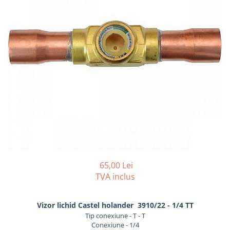
REZISTENTE DIGIVRARE
VAPORIZATOARE LU-VE
Compresoare Cubigel R134a
Compresoare Cubigel R404a
REZISTENTE SILICONICE
Compresoare Jiaxipera
Uleiuri
Ventilatoare
Ventilatoare EbmPapst
Ventilatoare WEIGUANG
Ventilatoare turbina
VENTILATOARE AXIALE
65,00 Lei
TVA inclus
Vizor lichid Castel holander 3910/22 - 1/4 TT
Tip conexiune - T - T
Conexiune - 1/4