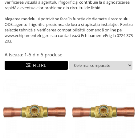
REZISTENTE DIGIVRARE
verificarea vizuală a agentului frigorific și contribuie la diagnosticarea
VAPORIZATOARE LU-VE
Compresoare Cubigel R134a
rapidă a eventualelor probleme din circuitul de lichid.
Compresoare Cubigel R404a
REZISTENTE SILICONICE
Alegerea modelului potrivit se face în funcție de diametrul racordului
Compresoare Jiaxipera
Uleiuri
ODS, agentul frigorific, presiunea de lucru și aplicația instalației. Pentru
Ventilatoare
selecție tehnică și verificarea compatibilității, comandă online pe
www.echipamentefrig.ro sau contactează EchipamenteFrig la 0724 373
Ventilatoare EbmPapst
203.
Ventilatoare WEIGUANG
Afiseaza:
1-
5
din
5
produse
Ventilatoare turbina
VENTILATOARE AXIALE
FILTRE