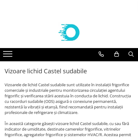
Componente frigorifice
Agregate
Compresoare
Vaporizatoare frigorifice
Aer conditionat
Controlere Dixell
Agregate Embraco
Compresoare Embraco
VAPORIZATOARE ECO-MODINE
Solutii curatare/igienizare
Filtre deshidratoare
AGREGATE EMBRACO R 134a
Compresoare frigorifice Embraco
Vaporizatoare ECO - Slim EVS
SUPORTI AER CONDITIONAT
R404A
AGREGATE EMBRACO R 404a
VAPORIZATOARE cubiceECO GCE/
FILTRE CASTEL
KITURI INSTALARE AER
Compresoare frigorifice Embraco
CTE PAS 6 REFRIGERARE
CONDITIONAT
Agregate Tecumseh
Valve Solenoid
R290
VAPORIZATOARE ECO cubice GCE
ACCESORII AER CONDITIONAT
AGREGATE TECUMSEH R 134a
Vizoare lichid Castel sudabile
VALVE SOLENOID CASTEL
Compresoare Embraco R600a
PAS 8 REFRIGERARE/CONGELARE
AGREGATE TECUMSEH R 404a
APARATE AER CONDITIONAT
Valve Termostatice
Compresoare Embraco R134a
VAPORIZATOARE ECO cubiceGCE
Vizoarele de lichid Castel sudabile sunt utilizate în instalații frigorifice
PAS 8.5 REFRIGERARE/ CONGELARE
Compresoare Tecumseh
VALVE TERMOSTATICE DANFOSS
comerciale și industriale pentru monitorizarea circulației agentului
VAPORIZATOARE ECO- pas 3
Cartuse si carcase
frigorific și verificarea stării acestuia în conducta de lichid. Construcția
Compresoare Tecumseh R134a
dubluflux GDE refrigerare
cu racorduri sudabile (ODS) asigură o conexiune permanentă,
Compresoare Tecumseh R404A
CARTUSE DANFOSS
rezistentă la vibrații și etanșă, fiind recomandată pentru instalații
Vaporizatoare GUNAY
Compresoare Danfoss
profesionale de refrigerare și climatizare.
CARTUSE CASTEL
Vaporizatoare CUBICE GUNAY
Condensatoare
Compresoare Copeland
În această categorie găsești vizoare lichid Castel sudabile, cu sau fără
Vaporizatoare GUNAY DUBLU FLUX
indicator de umiditate, destinate camerelor frigorifice, vitrinelor
Racorduri absorbtie vibratii
Compresoare Cubigel
Vaporizatoare GUNAY UNGHIULARE
frigorifice, agregatelor frigorifice și sistemelor HVAC/R. Acestea permit