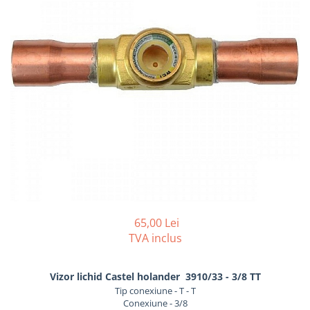
REZISTENTE DIGIVRARE
VAPORIZATOARE LU-VE
Compresoare Cubigel R134a
Compresoare Cubigel R404a
REZISTENTE SILICONICE
Compresoare Jiaxipera
Uleiuri
Ventilatoare
Ventilatoare EbmPapst
Ventilatoare WEIGUANG
Ventilatoare turbina
VENTILATOARE AXIALE
65,00 Lei
TVA inclus
Vizor lichid Castel holander 3910/33 - 3/8 TT
Tip conexiune - T - T
Conexiune - 3/8