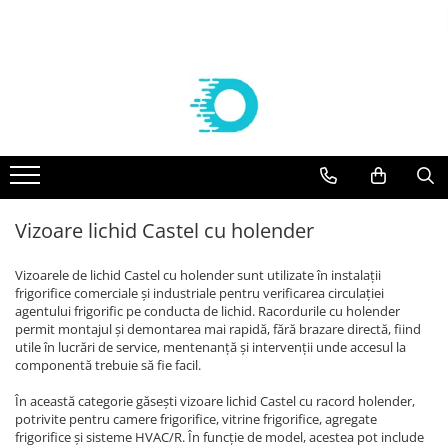
Componente frigorifice
Agregate
Compresoare
Vaporizatoare frigorifice
Aer conditionat
Controlere Dixell
Agregate Embraco
Compresoare Embraco
VAPORIZATOARE ECO-MODINE
Solutii curatare/igienizare
Filtre deshidratoare
AGREGATE EMBRACO R 134a
Compresoare frigorifice Embraco
Vaporizatoare ECO - Slim EVS
SUPORTI AER CONDITIONAT
R404A
AGREGATE EMBRACO R 404a
VAPORIZATOARE cubiceECO GCE/
FILTRE CASTEL
KITURI INSTALARE AER
Compresoare frigorifice Embraco
CTE PAS 6 REFRIGERARE
CONDITIONAT
Agregate Tecumseh
Valve Solenoid
R290
VAPORIZATOARE ECO cubice GCE
ACCESORII AER CONDITIONAT
AGREGATE TECUMSEH R 134a
Vizoare lichid Castel cu holender
VALVE SOLENOID CASTEL
Compresoare Embraco R600a
PAS 8 REFRIGERARE/CONGELARE
AGREGATE TECUMSEH R 404a
APARATE AER CONDITIONAT
Valve Termostatice
Compresoare Embraco R134a
VAPORIZATOARE ECO cubiceGCE
Vizoarele de lichid Castel cu holender sunt utilizate în instalații
PAS 8.5 REFRIGERARE/ CONGELARE
Compresoare Tecumseh
VALVE TERMOSTATICE DANFOSS
frigorifice comerciale și industriale pentru verificarea circulației
VAPORIZATOARE ECO- pas 3
Cartuse si carcase
agentului frigorific pe conducta de lichid. Racordurile cu holender
Compresoare Tecumseh R134a
dubluflux GDE refrigerare
permit montajul și demontarea mai rapidă, fără brazare directă, fiind
Compresoare Tecumseh R404A
CARTUSE DANFOSS
utile în lucrări de service, mentenanță și intervenții unde accesul la
Vaporizatoare GUNAY
Compresoare Danfoss
componentă trebuie să fie facil.
CARTUSE CASTEL
Vaporizatoare CUBICE GUNAY
Condensatoare
Compresoare Copeland
În această categorie găsești vizoare lichid Castel cu racord holender,
Vaporizatoare GUNAY DUBLU FLUX
potrivite pentru camere frigorifice, vitrine frigorifice, agregate
Racorduri absorbtie vibratii
Compresoare Cubigel
Vaporizatoare GUNAY UNGHIULARE
frigorifice și sisteme HVAC/R. În funcție de model, acestea pot include