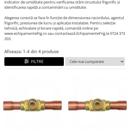
REZISTENTE DIGIVRARE
indicator de umiditate pentru verificarea stării circuitului frigorific și
VAPORIZATOARE LU-VE
Compresoare Cubigel R134a
identificarea rapidă a contaminării cu umiditate.
Compresoare Cubigel R404a
REZISTENTE SILICONICE
Alegerea corectă se face în funcție de dimensiunea racordului, agentul
Compresoare Jiaxipera
Uleiuri
frigorific, presiunea de lucru și aplicația instalației. Pentru selecție
Ventilatoare
tehnică, echivalare și livrare rapidă, comandă online pe
www.echipamentefrig.ro sau contactează EchipamenteFrig la 0724 373
Ventilatoare EbmPapst
203.
Ventilatoare WEIGUANG
Afiseaza:
1-
4
din
4
produse
Ventilatoare turbina
VENTILATOARE AXIALE
FILTRE