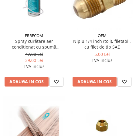
REZISTENTE DIGIVRARE
VAPORIZATOARE LU-VE
Compresoare Cubigel R134a
Compresoare Cubigel R404a
REZISTENTE SILICONICE
Compresoare Jiaxipera
Uleiuri
Ventilatoare
ERRECOM
OEM
Ventilatoare EbmPapst
Spray curățare aer
Niplu 1/4 inch (toli), filetabil,
Ventilatoare WEIGUANG
condiționat cu spumă
cu filet de tip SAE
Evaporator Cleaner Foam 400
Ventilatoare turbina
47,00 Lei
5,00 Lei
ml Errecom
39,00 Lei
TVA inclus
VENTILATOARE AXIALE
TVA inclus
ADAUGA IN COS
ADAUGA IN COS