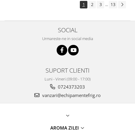
1
2
3
13
...
SOCIAL
Urmareste-ne in social media
SUPORT CLIENTI
Luni - Vineri (09:00 - 17:00)
0724373203
vanzari@echipamentefrig.ro
AROMA ZILEI