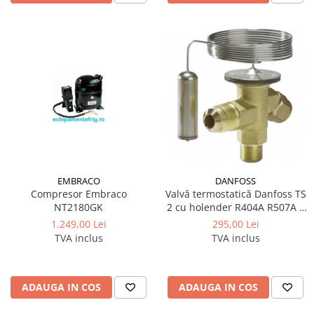
EMBRACO
DANFOSS
Compresor Embraco
Valvă termostatică Danfoss TS
NT2180GK
2 cu holender R404A R507A |
068Z3400
1.249,00 Lei
295,00 Lei
TVA inclus
TVA inclus
ADAUGA IN COS
ADAUGA IN COS