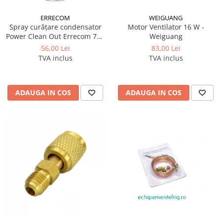
ERRECOM
WEIGUANG
Spray curățare condensator
Motor Ventilator 16 W -
Power Clean Out Errecom 750
Weiguang
ml
56,00 Lei
83,00 Lei
TVA inclus
TVA inclus
ADAUGA IN COS
ADAUGA IN COS