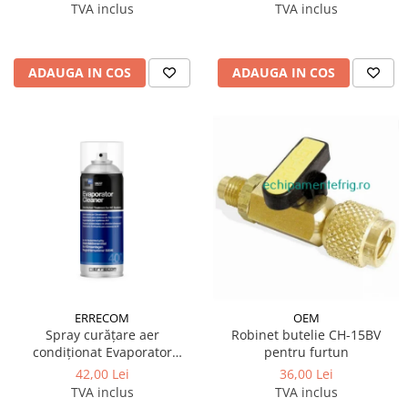
TVA inclus
TVA inclus
ADAUGA IN COS
ADAUGA IN COS
ERRECOM
OEM
Spray curățare aer
Robinet butelie CH-15BV
condiționat Evaporator
pentru furtun
Cleaner Liquid 400 ml
42,00 Lei
36,00 Lei
Errecom
TVA inclus
TVA inclus