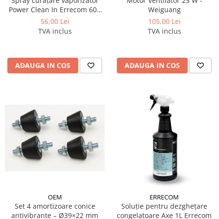
Spray curățare vaporizator
Motor Ventilator 25 W -
Power Clean In Errecom 600
Weiguang
ml
56,00 Lei
105,00 Lei
TVA inclus
TVA inclus
ADAUGA IN COS
ADAUGA IN COS
OEM
ERRECOM
Set 4 amortizoare conice
Soluție pentru dezghețare
antivibrante – Ø39×22 mm
congelatoare Axe 1L Errecom