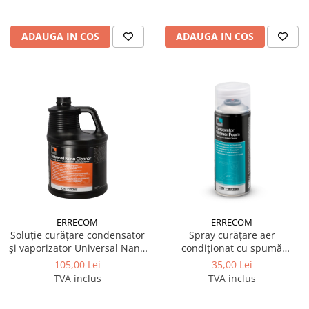
ADAUGA IN COS
ADAUGA IN COS
ERRECOM
ERRECOM
Soluție curățare condensator
Spray curățare aer
și vaporizator Universal Nano
condiționat cu spumă
Cleaner 5L Errecom
Evaporator Cleaner Foam 200
105,00 Lei
35,00 Lei
ml Errecom
TVA inclus
TVA inclus