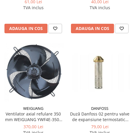
61,00 Lei
40,00 Lei
TVA inclus
TVA inclus
ADAUGA IN COS
ADAUGA IN COS
WEIGUANG
DANFOSS
Ventilator axial refulare 350
Duză Danfoss 02 pentru valve
mm WEIGUANG YWF4E-350B
de expansiune termostatice
230V monofazic
T2 / TE2, cod 068-2015
370,00 Lei
79,00 Lei
TVA inclus
TVA inclus