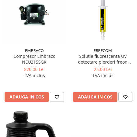
EMBRACO
ERRECOM
Compresor Embraco
Soluție fluorescentă UV
NEU2155GK
detectare pierderi freon
Brilliant 7,5 ml Errecom
820,00 Lei
25,00 Lei
TVA inclus
TVA inclus
ADAUGA IN COS
ADAUGA IN COS