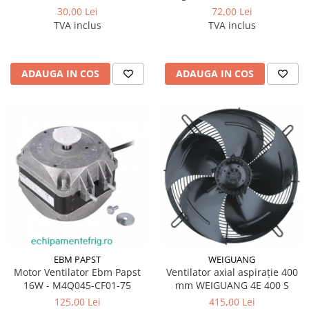
30,00 Lei
72,00 Lei
TVA inclus
TVA inclus
ADAUGA IN COS
ADAUGA IN COS
EBM PAPST
WEIGUANG
Motor Ventilator Ebm Papst
Ventilator axial aspirație 400
16W - M4Q045-CF01-75
mm WEIGUANG 4E 400 S
125,00 Lei
415,00 Lei