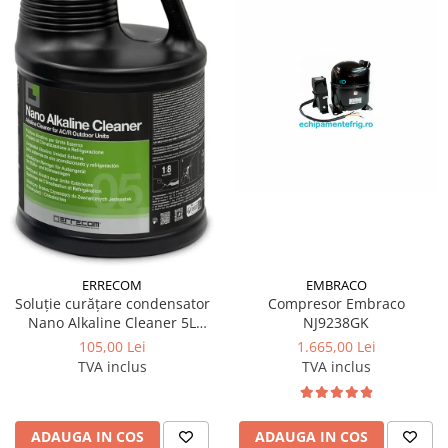
ERRECOM
EMBRACO
Soluție curățare condensator
Compresor Embraco
Nano Alkaline Cleaner 5L
NJ9238GK
Errecom
105,00 Lei
1.665,00 Lei
TVA inclus
TVA inclus
ADAUGA IN COS
ADAUGA IN COS