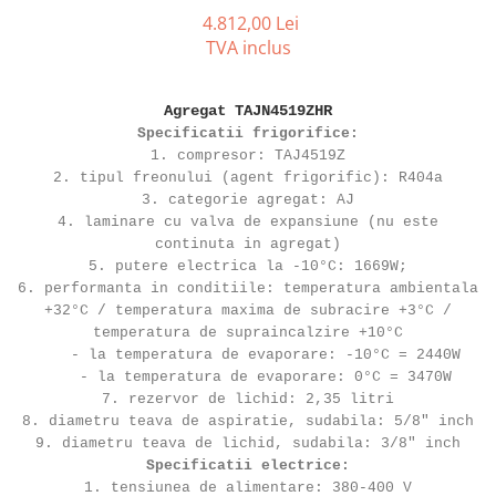
REZISTENTE DIGIVRARE
VAPORIZATOARE LU-VE
Compresoare Cubigel R134a
4.812,00 Lei
Compresoare Cubigel R404a
REZISTENTE SILICONICE
TVA inclus
Compresoare Jiaxipera
Uleiuri
Ventilatoare
Agregat TAJN4519ZHR
Specificatii frigorifice:
Ventilatoare EbmPapst
1. compresor: TAJ4519Z
Ventilatoare WEIGUANG
2. tipul freonului (agent frigorific): R404a
Ventilatoare turbina
3. categorie agregat: AJ
4. laminare cu valva de expansiune (nu este
VENTILATOARE AXIALE
continuta in agregat)
5. putere electrica la -10°C: 1669W;
6. performanta in conditiile: temperatura ambientala
+32°C / temperatura maxima de subracire +3°C /
temperatura de supraincalzire +10°C
- la temperatura de evaporare: -10°C = 2440W
- la temperatura de evaporare: 0°C = 3470W
7. rezervor de lichid: 2,35 litri
8. diametru teava de aspiratie, sudabila: 5/8" inch
9. diametru teava de lichid, sudabila: 3/8" inch
Specificatii electrice:
1. tensiunea de alimentare: 380-400 V