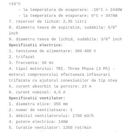
+10°C
- la temperatura de evaporare: -10°C = 2440W
- la temperatura de evaporare: 0°C = 3470W
7. rezervor de lichid: 2,35 litri
8. diametru teava de aspiratie, sudabila: 5/8"
inch
9. diametru teava de lichid, sudabila: 3/8" inch
Specificatii electrice:
1. tensiunea de alimentare: 380-400 V
2. trifazat
3. frecventa: 50 Hz
4. tipul motorului: TRI. Three Phase (3 Ph) -
motorul compresorului efectueaza infasurari
trifazate cu ajutorul conexiunilor de tip stea
5. curent absorbit la pornire: 23 A
6. curent nominal: 4,5 A
Specificatii ventilator:
1. diametru elice: 350 mm
2. numar de ventilatoare: 1
3. debitul ventilatorului: 1700 m3/h
4. putere electrica: 146W
5. turatie ventilator: 1350 rot/min