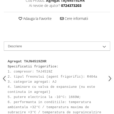
Cod Produs:
Agregat TAJN4519ZHR
Ai nevoie de ajutor?
0724373203
Adauga la Favorite
Cere informatii
Descriere
Agregat TAJN4519ZHR
Specificatii frigorifice:
1. compresor: TAJ4519Z
2. tipul freonului (agent frigorific): R404a
3. categorie agregat: AJ
4. laminare cu valva de expansiune (nu este
continuta in agregat)
5. putere electrica la -10°C: 1669W;
6. performanta in conditiile: temperatura
ambientala +32°C / temperatura maxima de
subracire +3°C / temperatura de supraincalzire