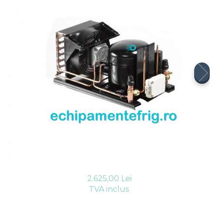
Compresoare Cubigel R404a
REZISTENTE SILICONICE
Compresoare Jiaxipera
Uleiuri
Ventilatoare
Ventilatoare EbmPapst
Ventilatoare WEIGUANG
Ventilatoare turbina
VENTILATOARE AXIALE
2.625,00 Lei
TVA inclus