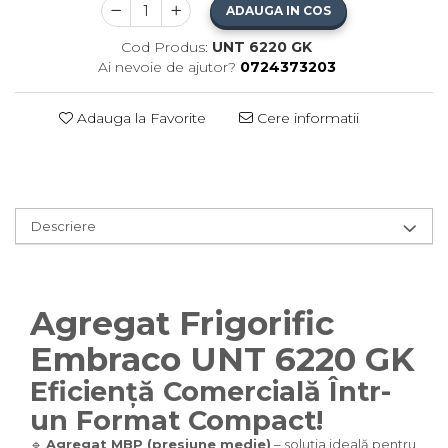
ADAUGA IN COS
Cod Produs:
UNT 6220 GK
Ai nevoie de ajutor?
0724373203
Adauga la Favorite
Cere informatii
Descriere
Agregat Frigorific
Embraco UNT 6220 GK
Eficiență Comercială Într-
un Format Compact!
🔹
Agregat MBP (presiune medie)
– soluția ideală pentru