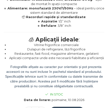
de montat în spații compacte
🔹
Alimentare: monofazată 230V/1/50Hz
– ideal pentru orice
sistem standard de alimentare
📦
Racorduri rapide și standardizate
:
🔸
Aspiratie
: 1/2” inch
🔸
Refulare
: 3/8” inch
🧊
Aplicații ideale
:
Vitrine frigorifice comerciale
Dulapuri de refrigerare, lăzi frigorifice
Restaurante, fast-food, magazine alimentare, gelaterii
Aplicații compacte unde este necesară fiabilitate și eficiență
Fotografiile afișate au caracter pur orientativ și pot prezenta
accesorii ce nu sunt incluse în pachetul standard al produsului.
Specificațiile tehnice sunt în conformitate cu datele transmise de
către producători. Acestea pot fi modificate fără înștiințare
prealabilă și nu constituie obligativitate contractuală.
IN STOC
Data de livrare:
poimaine, 10.08.2026