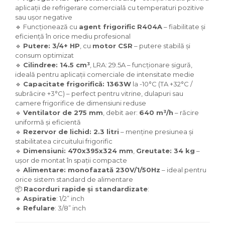
aplicații de refrigerare comercială cu temperaturi pozitive
sau ușor negative
🔹 Funcționează cu
agent frigorific R404A
– fiabilitate și
eficiență în orice mediu profesional
🔹
Putere: 3/4+ HP
, cu
motor CSR
– putere stabilă și
consum optimizat
🔹
Cilindree: 14.5 cm³
, LRA: 29.5A – funcționare sigură,
ideală pentru aplicații comerciale de intensitate medie
🔹
Capacitate frigorifică: 1363W
la -10°C (TA +32°C /
subrăcire +3°C) – perfect pentru vitrine, dulapuri sau
camere frigorifice de dimensiuni reduse
🔹
Ventilator de 275 mm
, debit aer:
640 m³/h
– răcire
uniformă și eficientă
🔹
Rezervor de lichid: 2.3 litri
– menține presiunea și
stabilitatea circuitului frigorific
🔹
Dimensiuni: 470x395x324 mm
,
Greutate: 34 kg
–
ușor de montat în spații compacte
🔹
Alimentare: monofazată 230V/1/50Hz
– ideal pentru
orice sistem standard de alimentare
📦
Racorduri rapide și standardizate
:
🔸
Aspiratie
: 1/2” inch
🔸
Refulare
: 3/8” inch