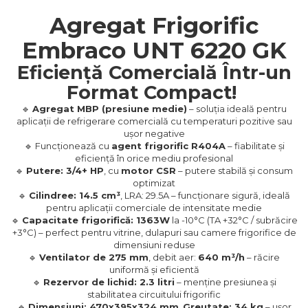
Agregat Frigorific
Embraco UNT 6220 GK
Eficiență Comercială Într-un
Format Compact!
🔹
Agregat MBP (presiune medie)
– soluția ideală pentru
aplicații de refrigerare comercială cu temperaturi pozitive sau
ușor negative
🔹 Funcționează cu
agent frigorific R404A
– fiabilitate și
eficiență în orice mediu profesional
🔹
Putere: 3/4+ HP
, cu
motor CSR
– putere stabilă și consum
optimizat
🔹
Cilindree: 14.5 cm³
, LRA: 29.5A – funcționare sigură, ideală
pentru aplicații comerciale de intensitate medie
🔹
Capacitate frigorifică: 1363W
la -10°C (TA +32°C / subrăcire
+3°C) – perfect pentru vitrine, dulapuri sau camere frigorifice de
dimensiuni reduse
🔹
Ventilator de 275 mm
, debit aer:
640 m³/h
– răcire
uniformă și eficientă
🔹
Rezervor de lichid: 2.3 litri
– menține presiunea și
stabilitatea circuitului frigorific
🔹
Dimensiuni: 470x395x324 mm
,
Greutate: 34 kg
– ușor