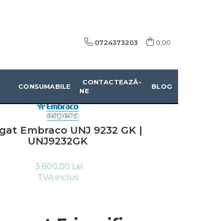
0724373203
0,00
CONTACTEAZĂ-
CONSUMABILE
BLOG
NE
gat Embraco UNJ 9232 GK |
UNJ9232GK
3.800,00 Lei
TVA inclus