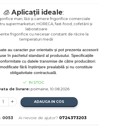
🧊
Aplicații ideale
:
igorifice mari, lăzi și camere frigorifice comerciale
ntru supermarketuri, HORECA, fast-food, cofetării și
laboratoare
nte frigorifice cu necesar constant de răcire la
temperaturi medii
ate au caracter pur orientativ și pot prezenta accesorii
use în pachetul standard al produsului. Specificațiile
conformitate cu datele transmise de către producători.
modificate fără înștiințare prealabilă și nu constituie
obligativitate contractuală.
IN STOC
ata de livrare:
poimaine, 10.08.2026
ADAUGA IN COS
:
0053
Ai nevoie de ajutor?
0724373203