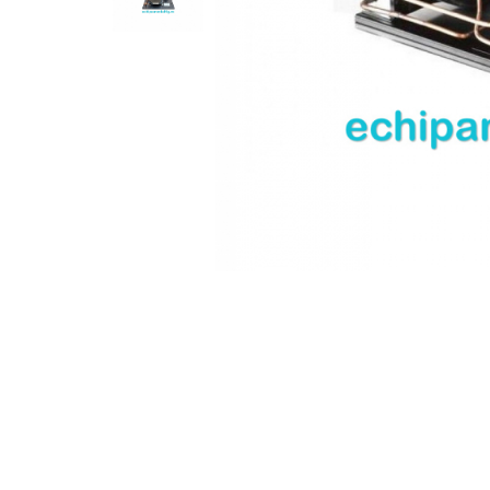
Compresoare Cubigel R404a
REZISTENTE SILICONICE
Compresoare Jiaxipera
Uleiuri
Ventilatoare
Ventilatoare EbmPapst
Ventilatoare WEIGUANG
Ventilatoare turbina
VENTILATOARE AXIALE