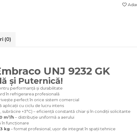
Adau
ri
(0)
 Embraco UNJ 9232 GK
lă și Puternică!
entru performanță și durabilitate
rd în refrigerarea profesională
rivește perfect în orice sistem comercial
ă aplicații cu ciclu de lucru intens
, subrăcire +3°C) – eficiență constantă chiar și în condiții solicitante
0 m³/h
– distribuție uniformă a aerului
ă în funcționare
43 kg
– format profesional, ușor de integrat în spații tehnice