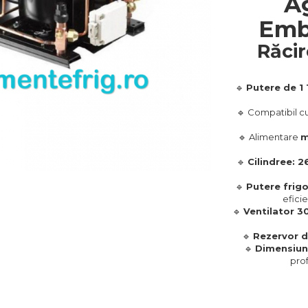
Ag
Emb
Răcir
🔹
Putere de 1 
🔹 Compatibil c
🔹 Alimentare
m
🔹
Cilindree: 2
🔹
Putere frigo
eficie
🔹
Ventilator 
🔹
Rezervor de 
🔹
Dimensiu
prof