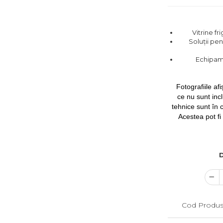
Vitrine fr
Soluții pe
Echipame
Fotografiile afiș
ce nu sunt incl
tehnice sunt în 
Acestea pot fi 
D
Cod Produs