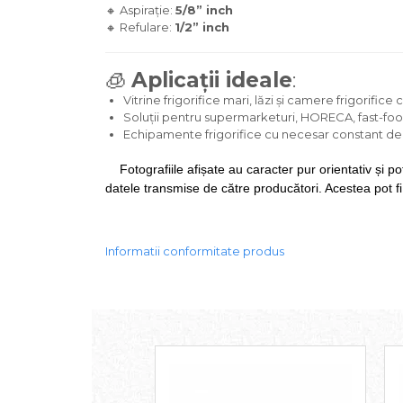
🔸 Aspirație:
5/8” inch
🔸 Refulare:
1/2” inch
🧊
Aplicații ideale
:
Vitrine frigorifice mari, lăzi și camere frigorific
Soluții pentru supermarketuri, HORECA, fast-food
Echipamente frigorifice cu necesar constant de 
Fotografiile afișate au caracter pur orientativ și po
datele transmise de către producători. Acestea pot fi m
Informatii conformitate produs