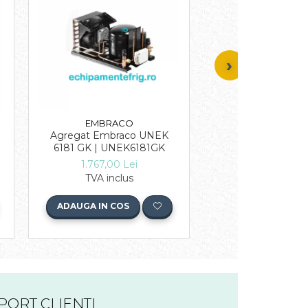
EMBRACO
EMBRAC
Agregat Embraco UNEK
Agregat Embrac
6181 GK | UNEK6181GK
6210 GK |UNEK
1.767,00 Lei
1.772,00 L
TVA inclus
TVA inclu
ADAUGA IN COS
ADAUGA IN COS
PORT CLIENTI