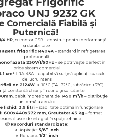
regat Frigorific
raco UNJ 9232 GK
e Comercială Fiabilă și
Puternică!
1/4 HP
, cu motor CSR – construit pentru performanță
și durabilitate
u
agent frigorific R404A
– standard în refrigerarea
profesională
onofazată 230V/1/50Hz
– se potrivește perfect în
orice sistem comercial
6.1 cm³
, LRA: 43A – capabil să susțină aplicații cu ciclu
de lucru intens
rifică de 2124W
la -10°C (TA +32°C, subrăcire +3°C) –
nță constantă chiar și în condiții solicitante
300mm
, debit impresionant de
1450 m³/h
– distribuție
uniformă a aerului
lichid: 3.9 litri
– stabilitate optimă în funcționare
ni: 600x440x372 mm
,
Greutate: 43 kg
– format
esional, ușor de integrat în spații tehnice
📦
Racorduri standardizate
:
🔸 Aspirație:
5/8” inch
🔸 Refulare:
1/2” inch