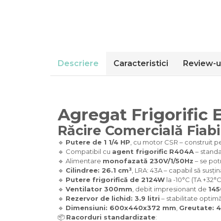
Descriere
Caracteristici
Review-u
CONTACTEAZĂ-
AT
CONSUMABILE
BLOG
NE
Agregat Frigorific
Răcire Comercială Fiabi
🔹
Putere de 1 1/4 HP
, cu motor CSR – construit p
🔹 Compatibil cu
agent frigorific R404A
– standa
🔹 Alimentare
monofazată 230V/1/50Hz
– se pot
🔹
Cilindree: 26.1 cm³
, LRA: 43A – capabil să susțin
🔹
Putere frigorifică de 2124W
la -10°C (TA +32°C
🔹
Ventilator 300mm
, debit impresionant de
145
🔹
Rezervor de lichid: 3.9 litri
– stabilitate optim
🔹
Dimensiuni: 600x440x372 mm
,
Greutate: 
📦
Racorduri standardizate
: