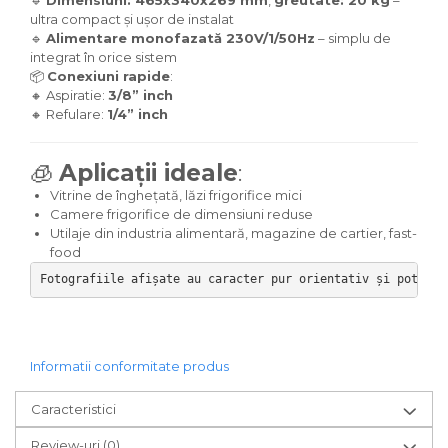
ultra compact și ușor de instalat
🔹
Alimentare monofazată 230V/1/50Hz
– simplu de
integrat în orice sistem
📦
Conexiuni rapide
:
🔸 Aspiratie:
3/8” inch
🔸 Refulare:
1/4” inch
🧊
Aplicații ideale
:
Vitrine de înghețată, lăzi frigorifice mici
Camere frigorifice de dimensiuni reduse
Utilaje din industria alimentară, magazine de cartier, fast-
food
Fotografiile afișate au caracter pur orientativ și pot pre
Informatii conformitate produs
Caracteristici
Review-uri
(0)