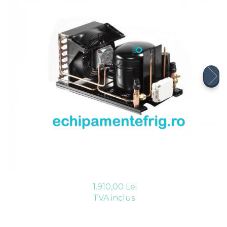
Compresoare Cubigel R404a
REZISTENTE SILICONICE
Compresoare Jiaxipera
Uleiuri
Ventilatoare
Ventilatoare EbmPapst
Ventilatoare WEIGUANG
Ventilatoare turbina
VENTILATOARE AXIALE
1.910,00 Lei
TVA inclus