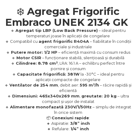
❄️
Agregat Frigorific
Embraco UNEK 2134 GK
🔹
Agregat tip LBP (Low Back Pressure)
– ideal pentru
temperaturi joase în aplicații de congelare
🔹 Compatibil cu
agent frigorific R404A
– fiabilitate în condiții
comerciale și industriale
🔹
Putere motor: 1/2 HP
– eficiență maximă cu consum redus
🔹
Motor CSIR
– funcționare stabilă, silențioasă și durabilă
🔹
Cilindree: 8.78 cm³
, LRA: 16.1 A – echilibru perfect între
pornire și consum
🔹
Capacitate frigorifică: 381W
la -30°C – ideal pentru
aplicații compacte de congelare
🔹
Ventilator de 254 mm
, debit aer:
595 m³/h
– răcire rapidă și
eficientă
🔹
Dimensiuni: 465x340x269 mm
,
greutate: 20 kg
– ultra
compact și ușor de instalat
🔹
Alimentare monofazată 230V/1/50Hz
– simplu de integrat
în orice sistem
📦
Conexiuni rapide
:
🔸 Aspiratie:
3/8” inch
🔸 Refulare:
1/4” inch