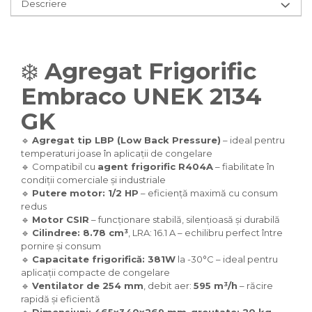
Descriere
❄️
Agregat Frigorific
Embraco UNEK 2134
GK
🔹
Agregat tip LBP (Low Back Pressure)
– ideal pentru
temperaturi joase în aplicații de congelare
🔹 Compatibil cu
agent frigorific R404A
– fiabilitate în
condiții comerciale și industriale
🔹
Putere motor: 1/2 HP
– eficiență maximă cu consum
redus
🔹
Motor CSIR
– funcționare stabilă, silențioasă și durabilă
🔹
Cilindree: 8.78 cm³
, LRA: 16.1 A – echilibru perfect între
pornire și consum
🔹
Capacitate frigorifică: 381W
la -30°C – ideal pentru
aplicații compacte de congelare
🔹
Ventilator de 254 mm
, debit aer:
595 m³/h
– răcire
rapidă și eficientă
🔹
Dimensiuni: 465x340x269 mm
,
greutate: 20 kg
–