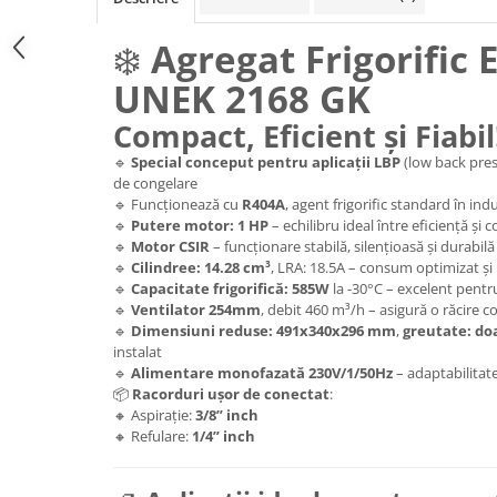
❄️
Agregat Frigorific
UNEK 2168 GK
Compact, Eficient și Fiabi
🔹
Special conceput pentru aplicații LBP
(low back pres
de congelare
🔹 Funcționează cu
R404A
, agent frigorific standard în ind
🔹
Putere motor: 1 HP
– echilibru ideal între eficiență și
🔹
Motor CSIR
– funcționare stabilă, silențioasă și durabilă
🔹
Cilindree: 14.28 cm³
, LRA: 18.5A – consum optimizat și 
🔹
Capacitate frigorifică: 585W
la -30°C – excelent pentru
🔹
Ventilator 254mm
, debit 460 m³/h – asigură o răcire c
🔹
Dimensiuni reduse: 491x340x296 mm
,
greutate: doa
instalat
🔹
Alimentare monofazată 230V/1/50Hz
– adaptabilitate
📦
Racorduri ușor de conectat
:
🔸 Aspirație:
3/8” inch
🔸 Refulare:
1/4” inch