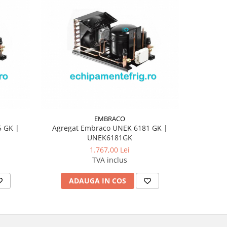
EMBRACO
 GK |
Agregat Embraco UNEK 6181 GK |
Agrega
UNEK6181GK
1.767,00 Lei
TVA inclus
ADAUGA IN COS
AD