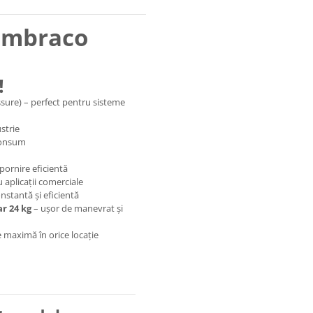
 Embraco
l!
sure) – perfect pentru sisteme
ustrie
 consum
pornire eficientă
 aplicații comerciale
onstantă și eficientă
r 24 kg
– ușor de manevrat și
 maximă în orice locație