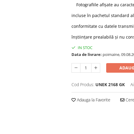
Fotografiile afișate au caracte
incluse în pachetul standard al
conformitate cu datele transmis
înștiințare prealabilă și nu con
IN STOC
Data de livrare:
poimaine, 09.08.2
ADAUG
Cod Produs:
UNEK 2168 GK
A
Adauga la Favorite
Cere 