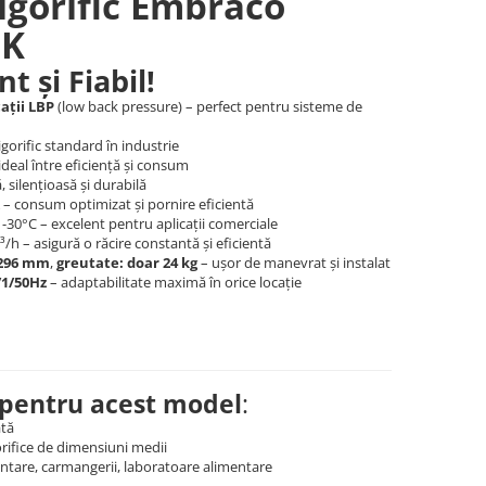
igorific Embraco
GK
t și Fiabil!
ații LBP
(low back pressure) – perfect pentru sisteme de
rigorific standard în industrie
ideal între eficiență și consum
, silențioasă și durabilă
A – consum optimizat și pornire eficientă
 -30°C – excelent pentru aplicații comerciale
³/h – asigură o răcire constantă și eficientă
x296 mm
,
greutate: doar 24 kg
– ușor de manevrat și instalat
/1/50Hz
– adaptabilitate maximă în orice locație
e pentru acest model
:
ată
orifice de dimensiuni medii
ntare, carmangerii, laboratoare alimentare