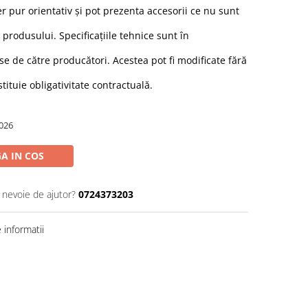
r pur orientativ și pot prezenta accesorii ce nu sunt
 produsului. Specificațiile tehnice sunt în
e de către producători. Acestea pot fi modificate fără
stituie obligativitate contractuală.
026
A IN COS
i nevoie de ajutor?
0724373203
informatii