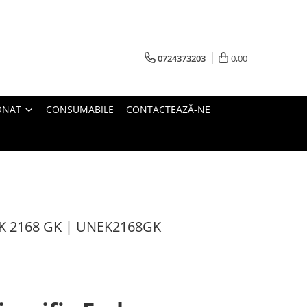
0724373203
0,00
ONAT
CONSUMABILE
CONTACTEAZĂ-NE
K 2168 GK | UNEK2168GK