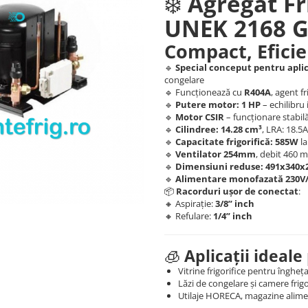
❄️
Agregat Fr
UNEK 2168 
Compact, Eficien
🔹
Special conceput pentru aplic
congelare
🔹 Funcționează cu
R404A
, agent f
🔹
Putere motor: 1 HP
– echilibru 
🔹
Motor CSIR
– funcționare stabilă
🔹
Cilindree: 14.28 cm³
, LRA: 18.5
🔹
Capacitate frigorifică: 585W
la
🔹
Ventilator 254mm
, debit 460 m
🔹
Dimensiuni reduse: 491x340
🔹
Alimentare monofazată 230V
📦
Racorduri ușor de conectat
:
🔸 Aspirație:
3/8” inch
🔸 Refulare:
1/4” inch
🧊
Aplicații ideal
Vitrine frigorifice pentru îngheț
Lăzi de congelare și camere frig
Utilaje HORECA, magazine alime