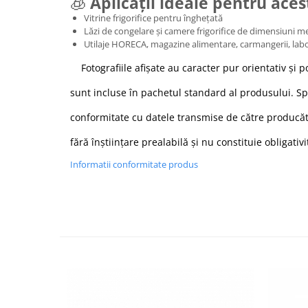
🧊
Aplicații ideale pentru ace
Vitrine frigorifice pentru înghețată
Lăzi de congelare și camere frigorifice de dimensiuni me
Utilaje HORECA, magazine alimentare, carmangerii, lab
Fotografiile afișate au caracter pur orientativ și p
sunt incluse în pachetul standard al produsului. Spe
conformitate cu datele transmise de către producăto
fără înștiințare prealabilă și nu constituie obligativ
Informatii conformitate produs