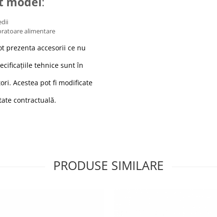
st model
:
dii
oratoare alimentare
ot prezenta accesorii ce nu
cificațiile tehnice sunt în
ri. Acestea pot fi modificate
itate contractuală.
PRODUSE SIMILARE