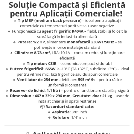
Soluție Compactă și Eficientă
pentru Aplicații Comerciale!
🔹
Tip MBP (medium back pressure)
– ideal pentru aplicații
comerciale cu temperaturi pozitive sau ușor negative
🔹 Funcționează cu
agent frigorific R404A
– fiabil, stabil și folosit la
scară largă în industria alimentară
🔹
Putere: 1/2 HP
, alimentare
monofazată 230V/1/50Hz
– se
potrivește în orice instalație standard
🔹
Cilindree: 8.78 cm³
, LRA: 10.1A – consum redus și funcționare
eficientă
🔹
Tip motor: CSIR
– economic, compact și durabil
🔹
Putere frigorifică: 665W
la -10°C (TA +32°C, subrăcire +3°C) – ideal
pentru vitrine mici, lăzi frigorifice sau dulapuri comerciale
🔹
Ventilator de 254 mm
, debit aer:
595 m³/h
– pentru răcire
uniformă și constantă
🔹
Rezervor de lichid: 1.1 litri
– pentru o funcționare stabilă și sigură
🔹
Dimensiuni: 467 x 339 x 296 mm
,
Greutate: doar 21 kg
– ușor de
instalat chiar și în spații restrânse
📦
Racorduri standardizate
:
🔸
Aspirație
: 3/8” inch
🔸
Refulare
: 1/4” inch