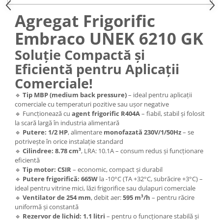
Agregat Frigorific
Embraco UNEK 6210 GK
Soluție Compactă și
Eficientă pentru Aplicații
Comerciale!
🔹
Tip MBP (medium back pressure)
– ideal pentru aplicații
comerciale cu temperaturi pozitive sau ușor negative
🔹 Funcționează cu
agent frigorific R404A
– fiabil, stabil și folosit
la scară largă în industria alimentară
🔹
Putere: 1/2 HP
, alimentare
monofazată 230V/1/50Hz
– se
potrivește în orice instalație standard
🔹
Cilindree: 8.78 cm³
, LRA: 10.1A – consum redus și funcționare
eficientă
🔹
Tip motor: CSIR
– economic, compact și durabil
🔹
Putere frigorifică: 665W
la -10°C (TA +32°C, subrăcire +3°C) –
ideal pentru vitrine mici, lăzi frigorifice sau dulapuri comerciale
🔹
Ventilator de 254 mm
, debit aer:
595 m³/h
– pentru răcire
uniformă și constantă
🔹
Rezervor de lichid: 1.1 litri
– pentru o funcționare stabilă și