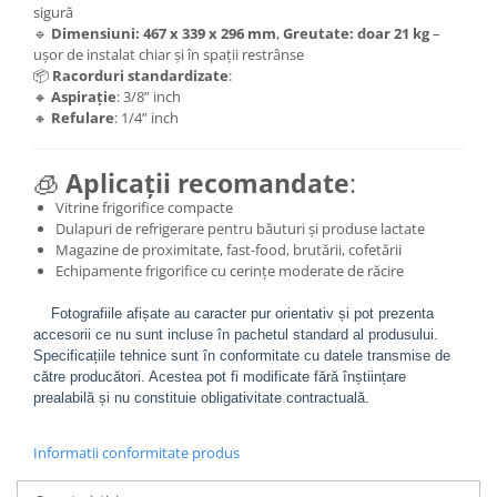
sigură
🔹
Dimensiuni: 467 x 339 x 296 mm
,
Greutate: doar 21 kg
–
ușor de instalat chiar și în spații restrânse
📦
Racorduri standardizate
:
🔸
Aspirație
: 3/8” inch
🔸
Refulare
: 1/4” inch
🧊
Aplicații recomandate
:
Vitrine frigorifice compacte
Dulapuri de refrigerare pentru băuturi și produse lactate
Magazine de proximitate, fast-food, brutării, cofetării
Echipamente frigorifice cu cerințe moderate de răcire
Fotografiile afișate au caracter pur orientativ și pot prezenta
accesorii ce nu sunt incluse în pachetul standard al produsului.
Specificațiile tehnice sunt în conformitate cu datele transmise de
către producători. Acestea pot fi modificate fără înștiințare
prealabilă și nu constituie obligativitate contractuală.
Informatii conformitate produs