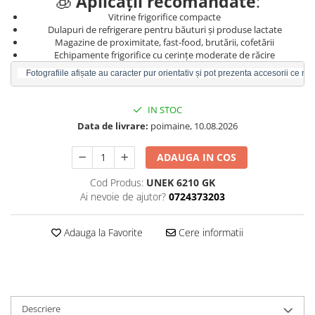
🧊
Aplicații recomandate
:
Vitrine frigorifice compacte
Dulapuri de refrigerare pentru băuturi și produse lactate
Magazine de proximitate, fast-food, brutării, cofetării
Echipamente frigorifice cu cerințe moderate de răcire
    Fotografiile afișate au caracter pur orientativ și pot prezenta accesorii ce n
IN STOC
Data de livrare:
poimaine, 10.08.2026
ADAUGA IN COS
Cod Produs:
UNEK 6210 GK
Ai nevoie de ajutor?
0724373203
Adauga la Favorite
Cere informatii
Descriere