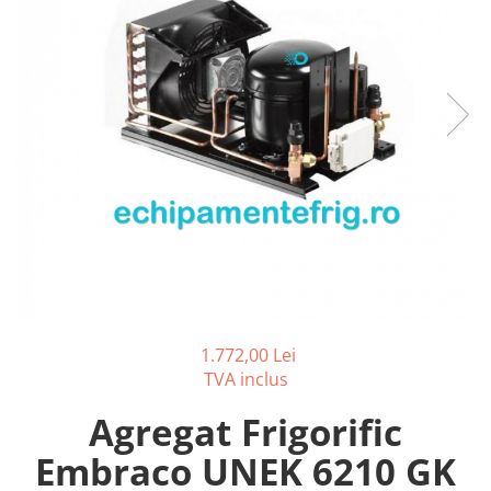
REZISTENTE DIGIVRARE
VAPORIZATOARE LU-VE
Compresoare Cubigel R134a
Compresoare Cubigel R404a
REZISTENTE SILICONICE
Compresoare Jiaxipera
Uleiuri
Ventilatoare
Ventilatoare EbmPapst
Ventilatoare WEIGUANG
Ventilatoare turbina
VENTILATOARE AXIALE
1.772,00 Lei
TVA inclus
Agregat Frigorific
Embraco UNEK 6210 GK