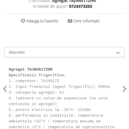
Cod Produs:
Agregat TAJN4517ZHR
Ai nevoie de ajutor?
0724373203
Adauga la Favorite
Cere informatii
Descriere
Agregat TAJN4517ZHR
Specificatii frigorifice:
1. compresor: TAJ4517Z
2. tipul freonului (agent frigorific): R404a
3. categorie agregat: AJ
4. laminare cu valva de expansiune (nu este
continuta in agregat)
5. putere electrica la -10°C: 1232W;
6. performanta in conditiile: temperatura
ambientala +32°C / temperatura maxima de
subracire +3°C / temperatura de supraincalzire