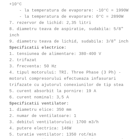
+10°C
- la temperatura de evaporare: -10°C = 1990W
- la temperatura de evaporare: 0°C = 2890W
7. rezervor de lichid: 2,35 litri
8. diametru teava de aspiratie, sudabila: 5/8"
inch
9. diametru teava de lichid, sudabila: 3/8" inch
Specificatii electrice:
1. tensiunea de alimentare: 380-400 V
2. trifazat
3. frecventa: 50 Hz
4. tipul motorului: TRI. Three Phase (3 Ph) -
motorul compresorului efectueaza infasurari
trifazate cu ajutorul conexiunilor de tip stea
5. curent absorbit la pornire: 19 A
6. curent nominal: 3,5 A
Specificatii ventilator:
1. diametru elice: 350 mm
2. numar de ventilatoare: 1
3. debitul ventilatorului: 1700 m3/h
4. putere electrica: 146W
5. turatie ventilator: 1350 rot/min