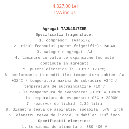
REZISTENTE DIGIVRARE
VAPORIZATOARE LU-VE
Compresoare Cubigel R134a
4.327,00 Lei
Compresoare Cubigel R404a
REZISTENTE SILICONICE
TVA inclus
Compresoare Jiaxipera
Uleiuri
Ventilatoare
Agregat TAJN4517ZHR
Specificatii frigorifice:
Ventilatoare EbmPapst
1. compresor: TAJ4517Z
Ventilatoare WEIGUANG
2. tipul freonului (agent frigorific): R404a
Ventilatoare turbina
3. categorie agregat: AJ
4. laminare cu valva de expansiune (nu este
VENTILATOARE AXIALE
continuta in agregat)
5. putere electrica la -10°C: 1232W;
6. performanta in conditiile: temperatura ambientala
+32°C / temperatura maxima de subracire +3°C /
temperatura de supraincalzire +10°C
- la temperatura de evaporare: -10°C = 1990W
- la temperatura de evaporare: 0°C = 2890W
7. rezervor de lichid: 2,35 litri
8. diametru teava de aspiratie, sudabila: 5/8" inch
9. diametru teava de lichid, sudabila: 3/8" inch
Specificatii electrice:
1. tensiunea de alimentare: 380-400 V