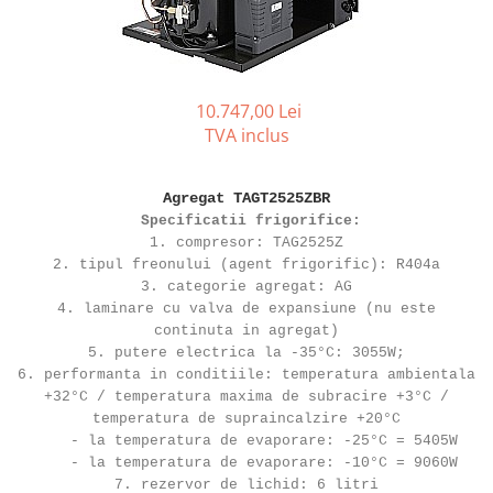
REZISTENTE DIGIVRARE
VAPORIZATOARE LU-VE
Compresoare Cubigel R134a
Compresoare Cubigel R404a
REZISTENTE SILICONICE
Compresoare Jiaxipera
Uleiuri
Ventilatoare
10.747,00 Lei
TVA inclus
Ventilatoare EbmPapst
Ventilatoare WEIGUANG
Ventilatoare turbina
Agregat TAGT2525ZBR
Specificatii frigorifice:
VENTILATOARE AXIALE
1. compresor: TAG2525Z
2. tipul freonului (agent frigorific): R404a
3. categorie agregat: AG
4. laminare cu valva de expansiune (nu este
continuta in agregat)
5. putere electrica la -35°C: 3055W;
6. performanta in conditiile: temperatura ambientala
+32°C / temperatura maxima de subracire +3°C /
temperatura de supraincalzire +20°C
- la temperatura de evaporare: -25°C = 5405W
- la temperatura de evaporare: -10°C = 9060W
7. rezervor de lichid: 6 litri