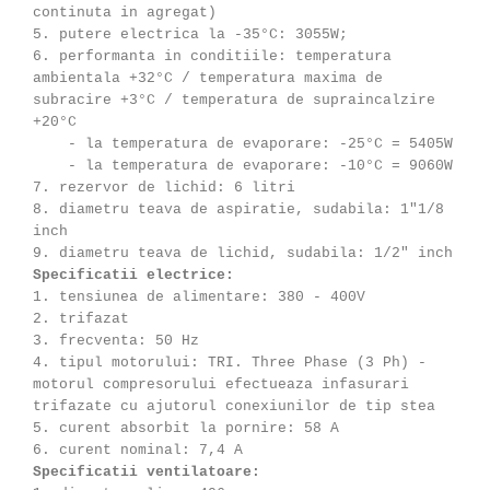
continuta in agregat)
5. putere electrica la -35°C: 3055W;
6. performanta in conditiile: temperatura
ambientala +32°C / temperatura maxima de
subracire +3°C / temperatura de supraincalzire
+20°C
- la temperatura de evaporare: -25°C = 5405W
- la temperatura de evaporare: -10°C = 9060W
7. rezervor de lichid: 6 litri
8. diametru teava de aspiratie, sudabila: 1"1/8
inch
9. diametru teava de lichid, sudabila: 1/2" inch
Specificatii electrice:
1. tensiunea de alimentare: 380 - 400V
2. trifazat
3. frecventa: 50 Hz
4. tipul motorului: TRI. Three Phase (3 Ph) -
motorul compresorului efectueaza infasurari
trifazate cu ajutorul conexiunilor de tip stea
5. curent absorbit la pornire: 58 A
6. curent nominal: 7,4 A
Specificatii ventilatoare: