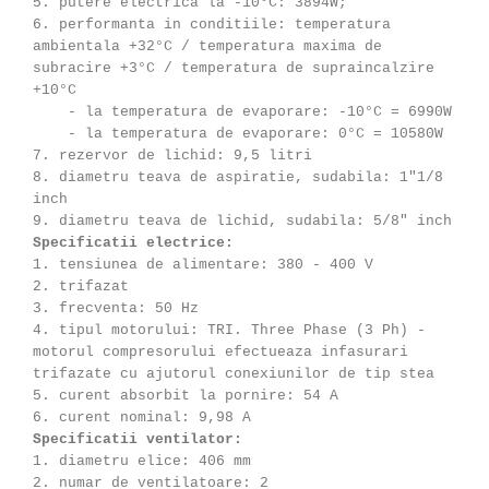
5. putere electrica la -10°C: 3894W;
6. performanta in conditiile: temperatura
ambientala +32°C / temperatura maxima de
subracire +3°C / temperatura de supraincalzire
+10°C
- la temperatura de evaporare: -10°C = 6990W
- la temperatura de evaporare: 0°C = 10580W
7. rezervor de lichid: 9,5 litri
8. diametru teava de aspiratie, sudabila: 1"1/8
inch
9. diametru teava de lichid, sudabila: 5/8" inch
Specificatii electrice:
1. tensiunea de alimentare: 380 - 400 V
2. trifazat
3. frecventa: 50 Hz
4. tipul motorului: TRI. Three Phase (3 Ph) -
motorul compresorului efectueaza infasurari
trifazate cu ajutorul conexiunilor de tip stea
5. curent absorbit la pornire: 54 A
6. curent nominal: 9,98 A
Specificatii ventilator:
1. diametru elice: 406 mm
2. numar de ventilatoare: 2