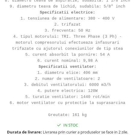
8. diametru teava de aspiratie, sudabila: 1"1/8 inch
9. diametru teava de lichid, sudabila: 5/8" inch
Specificatii electrice:
1. tensiunea de alimentare: 380 - 400 V
2. trifazat
3. frecventa: 50 Hz
4. tipul motorului: TRI. Three Phase (3 Ph) -
motorul compresorului efectueaza infasurari
trifazate cu ajutorul conexiunilor de tip stea
5. curent absorbit la pornire: 54 A
6. curent nominal: 9,98 A
Specificatii ventilator:
1. diametru elice: 406 mm
2. numar de ventilatoare: 2
3. debitul ventilatorului: 6000 m3/h
4. putere electrica: 120W
5. turatie ventilator: 1440 rot/min
6. motor ventilator cu protectie la suprasarcina
Greutate: 161 kg
IN STOC
Durata de livrare:
Livrarea prin curier a produselor se face in 2 zile.