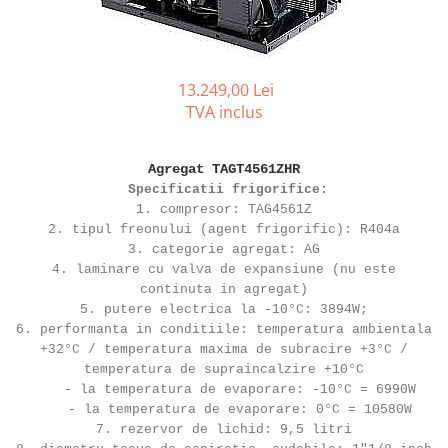
REZISTENTE DIGIVRARE
VAPORIZATOARE LU-VE
Compresoare Cubigel R134a
Compresoare Cubigel R404a
REZISTENTE SILICONICE
Compresoare Jiaxipera
Uleiuri
13.249,00 Lei
Ventilatoare
TVA inclus
Ventilatoare EbmPapst
Ventilatoare WEIGUANG
Agregat TAGT4561ZHR
Ventilatoare turbina
Specificatii frigorifice:
VENTILATOARE AXIALE
1. compresor: TAG4561Z
2. tipul freonului (agent frigorific): R404a
3. categorie agregat: AG
4. laminare cu valva de expansiune (nu este
continuta in agregat)
5. putere electrica la -10°C: 3894W;
6. performanta in conditiile: temperatura ambientala
+32°C / temperatura maxima de subracire +3°C /
temperatura de supraincalzire +10°C
- la temperatura de evaporare: -10°C = 6990W
- la temperatura de evaporare: 0°C = 10580W
7. rezervor de lichid: 9,5 litri