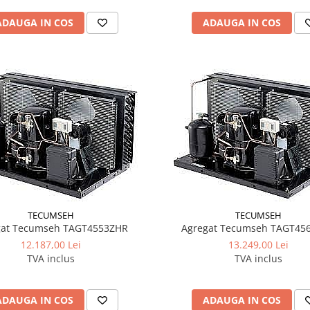
ADAUGA IN COS
ADAUGA IN COS
TECUMSEH
TECUMSEH
gat Tecumseh TAGT4553ZHR
Agregat Tecumseh TAGT45
12.187,00 Lei
13.249,00 Lei
TVA inclus
TVA inclus
ADAUGA IN COS
ADAUGA IN COS