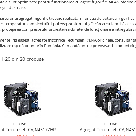
ele sunt optimizate pentru funcționarea cu agent frigorific R404A, oferind capa
 și industriale.
rea unui agregat frigorific trebuie realizată în funcție de puterea frigorif
, temperatura ambientală, tipul evaporatorului și încărcarea termică a insta
, protejarea compresorului și creșterea duratei de funcționare a întregului sis
enteFrig găsești agregate frigorifice Tecumseh R404A originale, consultanță
livrare rapidă oriunde în România. Comandă online pe www.echipamentefrig.ro
1-
20
din
20
produse
TECUMSEH
TECUMSEH
gat Tecumseh CAJN4517ZHR
Agregat Tecumseh CAJN45