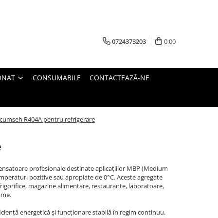
0724373203
0,00
ONAT
CONSUMABILE
CONTACTEAZĂ-NE
Tecumseh R404A pentru refrigerare
e
densatoare profesionale destinate aplicațiilor MBP (Medium
ă temperaturi pozitive sau apropiate de 0°C. Aceste agregate
frigorifice, magazine alimentare, restaurante, laboratoare,
ime.
iență energetică și funcționare stabilă în regim continuu.