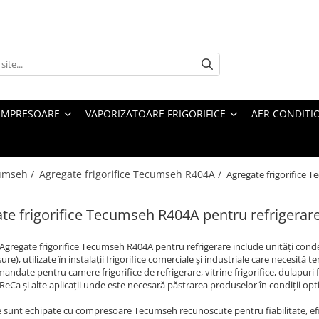
MPRESOARE
VAPORIZATOARE FRIGORIFICE
AER CONDITI
cumseh /
Agregate frigorifice Tecumseh R404A /
Agregate frigorifice 
te frigorifice Tecumseh R404A pentru refrigerar
Agregate frigorifice Tecumseh R404A pentru refrigerare include unități con
ure), utilizate în instalații frigorifice comerciale și industriale care necesit
andate pentru camere frigorifice de refrigerare, vitrine frigorifice, dulapuri 
ReCa și alte aplicații unde este necesară păstrarea produselor în condiții opt
 sunt echipate cu compresoare Tecumseh recunoscute pentru fiabilitate, efic