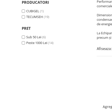
REZISTENTE DIGIVRARE
Performanț
PRODUCATORI
VAPORIZATOARE LU-VE
Compresoare Cubigel R134a
comerciale
Compresoare Cubigel R404a
REZISTENTE SILICONICE
CUBIGEL
(1)
Dimensiona
Compresoare Jiaxipera
Uleiuri
TECUMSEH
(19)
condensare
Ventilatoare
de energie
PRET
Ventilatoare EbmPapst
La Echipam
Sub 50 Lei
(6)
precum și 
Ventilatoare WEIGUANG
Peste 1000 Lei
(14)
Ventilatoare turbina
Afiseaza:
VENTILATOARE AXIALE
Agre