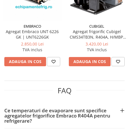
CUBIGEL
EMBRACO
Agregat frigorific Cubigel
Agregat Embraco UNT 6226
CMS34TB3N, R404A, H/MBP,
GK | UNT6226GK
220–240 V
3.420,00 Lei
2.850,00 Lei
TVA inclus
TVA inclus
ADAUGA IN COS
ADAUGA IN COS
FAQ
Ce temperaturi de evaporare sunt specifice
agregatelor frigorifice Embraco R404A pentru
refrigerare?