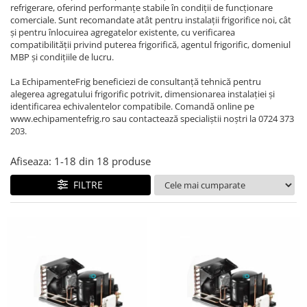
REZISTENTE DIGIVRARE
VAPORIZATOARE LU-VE
Compresoare Cubigel R134a
refrigerare, oferind performanțe stabile în condiții de funcționare
comerciale. Sunt recomandate atât pentru instalații frigorifice noi, cât
Compresoare Cubigel R404a
REZISTENTE SILICONICE
și pentru înlocuirea agregatelor existente, cu verificarea
Compresoare Jiaxipera
Uleiuri
compatibilității privind puterea frigorifică, agentul frigorific, domeniul
MBP și condițiile de lucru.
Ventilatoare
La EchipamenteFrig beneficiezi de consultanță tehnică pentru
Ventilatoare EbmPapst
alegerea agregatului frigorific potrivit, dimensionarea instalației și
Ventilatoare WEIGUANG
identificarea echivalentelor compatibile. Comandă online pe
www.echipamentefrig.ro sau contactează specialiștii noștri la 0724 373
Ventilatoare turbina
203.
VENTILATOARE AXIALE
Afiseaza:
1-
18
din
18
produse
FILTRE