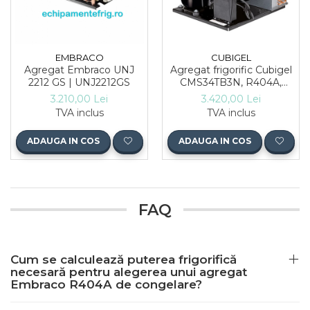
CUBIGEL
EMBRACO
Agregat frigorific Cubigel
Agregat Embraco UNJ
CMS34TB3N, R404A,
2212 GS | UNJ2212GS
H/MBP, 220–240 V
3.420,00 Lei
3.210,00 Lei
TVA inclus
TVA inclus
ADAUGA IN COS
ADAUGA IN COS
FAQ
Cum se calculează puterea frigorifică
necesară pentru alegerea unui agregat
Embraco R404A de congelare?