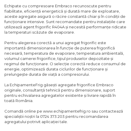
Compresoare Cubigel R404a
Echipate cu compresoare Embraco recunoscute pentru
REZISTENTE SILICONICE
fiabilitate, eficiență energetică și durată mare de exploatare,
Compresoare Jiaxipera
Uleiuri
aceste agregate asigură o răcire constantă chiar și în condiții de
funcționare intensive. Sunt recomandate pentru instalațiile care
Ventilatoare
utilizează agent frigorific R404A și necesită performanțe ridicate
la temperaturi scăzute de evaporare.
Ventilatoare EbmPapst
Ventilatoare WEIGUANG
Pentru alegerea corectă a unui agregat frigorific este
Ventilatoare turbina
importantă dimensionarea în funcție de puterea frigorifică
necesară, temperatura de evaporare, temperatura ambientală,
VENTILATOARE AXIALE
volumul camerei frigorifice, tipul produselor depozitate și
regimul de funcționare. O selecție corectă reduce consumul de
energie, optimizează durata ciclurilor de funcționare și
prelungește durata de viață a compresorului.
La EchipamenteFrig găsești agregate frigorifice Embraco
originale, consultanță tehnică pentru dimensionare, suport
pentru echivalarea agregatelor existente și livrare rapidă în
toată România.
Comandă online pe www.echipamentefrig.ro sau contactează
specialiștii noștri la 0724 373 203 pentru recomandarea
agregatului potrivit aplicației tale.