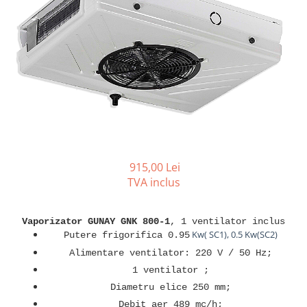
REZISTENTE DIGIVRARE
VAPORIZATOARE LU-VE
Compresoare Cubigel R134a
Compresoare Cubigel R404a
REZISTENTE SILICONICE
Compresoare Jiaxipera
Uleiuri
Ventilatoare
Ventilatoare EbmPapst
Ventilatoare WEIGUANG
Ventilatoare turbina
VENTILATOARE AXIALE
915,00 Lei
TVA inclus
Vaporizator GUNAY GNK 800-1
, 1 ventilator inclus
Kw( SC1), 0.5 Kw(SC2)
Putere frigorifica 0.95
Alimentare ventilator: 220 V / 50 Hz;
1 ventilator ;
Diametru elice 250 mm;
Debit aer 489 mc/h;