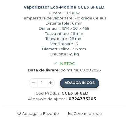
Vaporizator Eco-Modine GCE313F6ED
Putere : 10300 w
Temperatura de vaporizare : -10 grade Celsius
Distanta tole : 6 mm
Dimensiuni : 1974 x 561 x 468
Teava intrare : 16 mm
Teava iesire : 28 mm
Ventilatoare : 3
Diametru elice : 315 mm
Greutate : 45 kg
IN STOC
Data de livrare:
poimaine, 09.08.2026
ADAUGA IN COS
Cod Produs:
GCE313F6ED
Ai nevoie de ajutor?
0724373203
Adauga la Favorite
Cere informatii