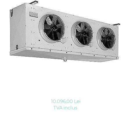
Compresoare Cubigel R404a
REZISTENTE SILICONICE
Compresoare Jiaxipera
Uleiuri
Ventilatoare
Ventilatoare EbmPapst
Ventilatoare WEIGUANG
Ventilatoare turbina
VENTILATOARE AXIALE
10.096,00 Lei
TVA inclus