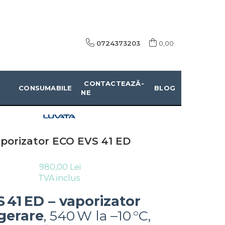
0724373203
0,00
CONTACTEAZĂ-
CONSUMABILE
BLOG
NE
porizator ECO EVS 41 ED
980,00 Lei
TVA inclus
 41 ED – vaporizator
igerare
, 540 W la –10 °C,