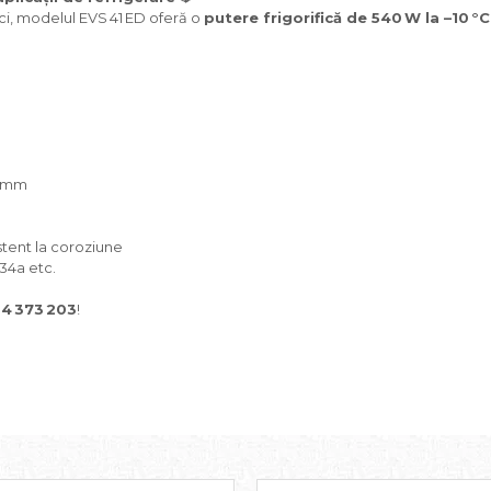
ci, modelul EVS 41 ED oferă o
putere frigorifică de 540 W la –10 °C
 7 mm
istent la coroziune
134a etc.
4 373 203
!