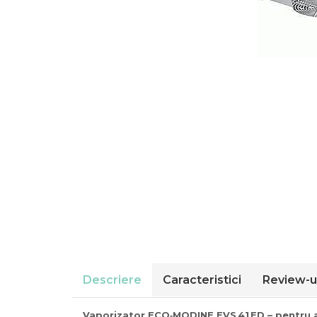
Compresoare Cubigel R404a
REZISTENTE SILICONICE
Compresoare Jiaxipera
Uleiuri
Ventilatoare
Ventilatoare EbmPapst
Ventilatoare WEIGUANG
Ventilatoare turbina
VENTILATOARE AXIALE
Descriere
Caracteristici
Review-u
Vaporizator ECO‑MODINE EVS 41 ED – pentru apl