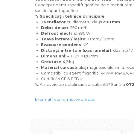
Conceput pentru spații frigorifice de dimensiuni mi
sau dulapuri frigorifice.
🔧
Specificații tehnice principale
:
1 ventilator
cu diametrul de
Ø 200 mm
Debit de aer
: 290 m³/h
Defrost electric
: 480 W
Teavă intrare / ieșire
: 10 mm / 10 mm
Evacuare condens
: ½"
Distanță între tole (pas lamelar)
: dual 3,5 /
Dimensiuni
: 411 × 271 × 120 mm
CONTACTEAZĂ-
AT
Greutate
: 4,3 kg
CONSUMABILE
BLOG
NE
Material carcasă
: aliaj magneziu‑aluminiu, rez
Compatibil cu agenți frigorifici R404A, R448A, R
Certificări CE & PED ✅
📞 Ai nevoie de detalii sau consultanță? Sună la
072
Informatii conformitate produs