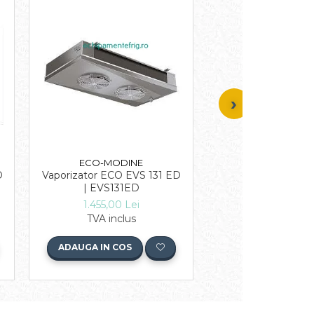
ECO-MODINE
ECO-MODI
D
Vaporizator ECO EVS 131 ED
Vaporizator ECO E
| EVS131ED
2.920,00 L
1.455,00 Lei
TVA inclu
TVA inclus
ADAUGA IN COS
ADAUGA IN COS