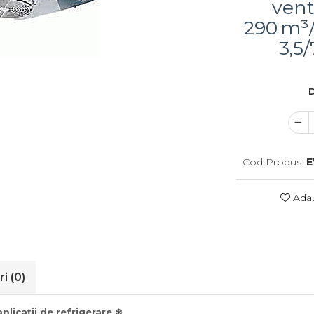
vent
290 m³/
3,5
D
Cod Produs:
E
Adau
ri
(0)
icații de refrigerare ❄️