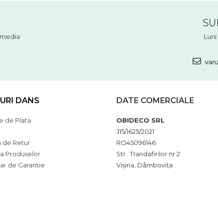
SU
l media
Luni 
vanz
URI DANS
DATE COMERCIALE
 de Plata
OBIDECO SRL
J15/1625/2021
a de Retur
RO45096146
ia Produselor
Str . Trandafirilor nr 2
ar de Garantie
Vișina, Dâmbovița