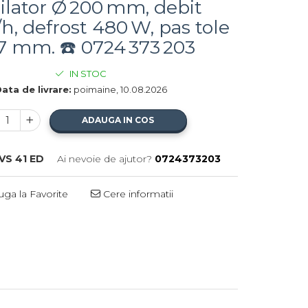
ilator Ø 200 mm, debit
h, defrost 480 W, pas tole
/7 mm. ☎️ 0724 373 203
IN STOC
ata de livrare:
poimaine, 10.08.2026
ADAUGA IN COS
VS 41 ED
Ai nevoie de ajutor?
0724373203
ga la Favorite
Cere informatii