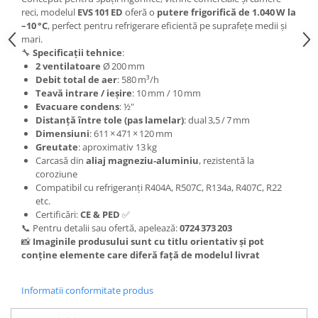
reci, modelul
EVS 101 ED
oferă o
putere frigorifică de 1.040 W la
–10 °C
, perfect pentru refrigerare eficientă pe suprafețe medii și
mari.
🔧
Specificații tehnice
:
2 ventilatoare
Ø 200 mm
Debit total de aer
: 580 m³/h
Teavă intrare / ieșire
: 10 mm / 10 mm
Evacuare condens
: ½"
Distanță între tole (pas lamelar)
: dual 3,5 / 7 mm
Dimensiuni
: 611 × 471 × 120 mm
Greutate
: aproximativ 13 kg
Carcasă din
aliaj magneziu‑aluminiu
, rezistentă la
coroziune
Compatibil cu refrigeranți R404A, R507C, R134a, R407C, R22
etc.
Certificări:
CE & PED
✅
📞 Pentru detalii sau ofertă, apelează:
0724 373 203
📸
Imaginile produsului sunt cu titlu orientativ și pot
conține elemente care diferă față de modelul livrat
Informatii conformitate produs