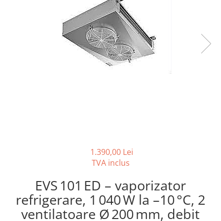
REZISTENTE DIGIVRARE
VAPORIZATOARE LU-VE
Compresoare Cubigel R134a
Compresoare Cubigel R404a
REZISTENTE SILICONICE
Compresoare Jiaxipera
Uleiuri
Ventilatoare
Ventilatoare EbmPapst
Ventilatoare WEIGUANG
Ventilatoare turbina
VENTILATOARE AXIALE
1.390,00 Lei
TVA inclus
EVS 101 ED – vaporizator
refrigerare, 1 040 W la –10 °C, 2
ventilatoare Ø 200 mm, debit