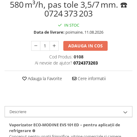
580 m³/h, pas tole 3,5/7 mm. ☎️
0724 373 203
IN STOC
Data de livrare:
poimaine, 11.08.2026
ADAUGA IN COS
Cod Produs:
0108
Ai nevoie de ajutor?
0724373203
Adauga la Favorite
Cere informatii
Descriere
Vaporizator ECO‑MODINE EVS 101 ED – pentru aplicații de
refrigerare ❄️
Conceput pentru spații frigorifice, vitrine comerciale și camere