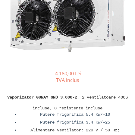
REZISTENTE DIGIVRARE
VAPORIZATOARE LU-VE
Compresoare Cubigel R134a
Compresoare Cubigel R404a
REZISTENTE SILICONICE
Compresoare Jiaxipera
Uleiuri
Ventilatoare
Ventilatoare EbmPapst
Ventilatoare WEIGUANG
Ventilatoare turbina
VENTILATOARE AXIALE
4.180,00 Lei
TVA inclus
Vaporizator GUNAY GND 3.000-2
, 2 ventilatoare 400S
incluse, 8 rezistente incluse
Putere frigorifica 5.4 Kw/-10
Putere frigorifica 3.4 Kw/-25
Alimentare ventilator: 220 V / 50 Hz;