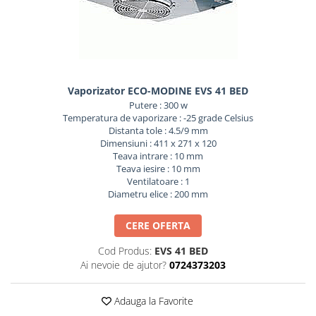
REZISTENTE DIGIVRARE
VAPORIZATOARE LU-VE
Compresoare Cubigel R134a
Compresoare Cubigel R404a
REZISTENTE SILICONICE
Compresoare Jiaxipera
Uleiuri
Ventilatoare
Ventilatoare EbmPapst
Vaporizator ECO-MODINE EVS 41 BED
Putere : 300 w
Ventilatoare WEIGUANG
Temperatura de vaporizare : -25 grade Celsius
Ventilatoare turbina
Distanta tole : 4.5/9 mm
VENTILATOARE AXIALE
Dimensiuni : 411 x 271 x 120
Teava intrare : 10 mm
Teava iesire : 10 mm
Ventilatoare : 1
Diametru elice : 200 mm
CERE OFERTA
Cod Produs:
EVS 41 BED
Ai nevoie de ajutor?
0724373203
Adauga la Favorite