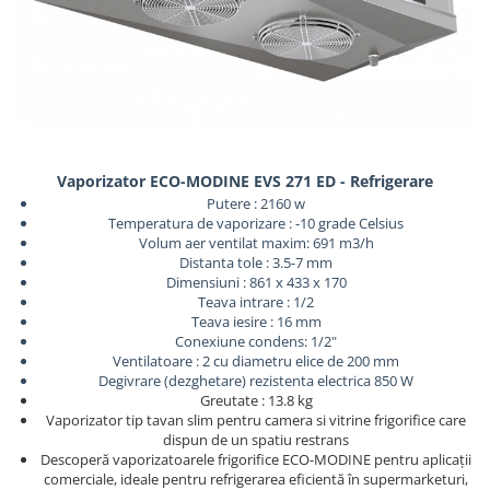
REZISTENTE DIGIVRARE
VAPORIZATOARE LU-VE
Compresoare Cubigel R134a
Compresoare Cubigel R404a
REZISTENTE SILICONICE
Compresoare Jiaxipera
Uleiuri
Ventilatoare
Ventilatoare EbmPapst
Ventilatoare WEIGUANG
Vaporizator ECO-MODINE EVS 271 ED - Refrigerare
Ventilatoare turbina
Putere : 2160 w
VENTILATOARE AXIALE
Temperatura de vaporizare : -10 grade Celsius
Volum aer ventilat maxim: 691 m3/h
Distanta tole : 3.5-7 mm
Dimensiuni : 861 x 433 x 170
Teava intrare : 1/2
Teava iesire : 16 mm
Conexiune condens: 1/2"
Ventilatoare : 2 cu diametru elice de 200 mm
Degivrare (dezghetare) rezistenta electrica 850 W
Greutate : 13.8 kg
Vaporizator tip tavan slim pentru camera si vitrine frigorifice care
dispun de un spatiu restrans
Descoperă vaporizatoarele frigorifice ECO-MODINE pentru aplicații
comerciale, ideale pentru refrigerarea eficientă în supermarketuri,