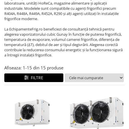
REZISTENTE DIGIVRARE
VAPORIZATOARE LU-VE
Compresoare Cubigel R134a
laboratoare, unități HoReCa, magazine alimentare și aplicații
industriale. Modelele sunt compatibile cu agenți frigorifici precum
Compresoare Cubigel R404a
REZISTENTE SILICONICE
R404A, R448A, R449A, R452A, R290 și alți agenți utilizați în instalațiile
Compresoare Jiaxipera
Uleiuri
frigorifice moderne.
Ventilatoare
La EchipamenteFrig.ro beneficiezi de consultanță tehnică pentru
alegerea vaporizatorului cubic Gunay în funcție de puterea frigorifică,
Ventilatoare EbmPapst
temperatura de evaporare, volumul camerei frigorifice, diferența de
Ventilatoare WEIGUANG
temperatură (ΔT), debitul de aer și tipul degivrării. Alegerea corectă
contribuie la reducerea consumului energetic și la funcționarea sigură
Ventilatoare turbina
a întregii instalații frigorifice.
VENTILATOARE AXIALE
Afiseaza:
1-
15
din
15
produse
FILTRE