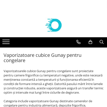
Componente frigorifice
Agregate
Compresoare
Vaporizatoare frigorifice
Aer conditionat
Controlere Dixell
Agregate Embraco
Compresoare Embraco
VAPORIZATOARE ECO-MODINE
Solutii curatare/igienizare
Filtre deshidratoare
AGREGATE EMBRACO R 134a
Compresoare frigorifice Embraco
Vaporizatoare ECO - Slim EVS
SUPORTI AER CONDITIONAT
R404A
AGREGATE EMBRACO R 404a
VAPORIZATOARE cubiceECO GCE/
FILTRE CASTEL
KITURI INSTALARE AER
Compresoare frigorifice Embraco
CTE PAS 6 REFRIGERARE
CONDITIONAT
Agregate Tecumseh
Valve Solenoid
R290
VAPORIZATOARE ECO cubice GCE
ACCESORII AER CONDITIONAT
AGREGATE TECUMSEH R 134a
Vaporizatoare cubice Gunay pentru
VALVE SOLENOID CASTEL
Compresoare Embraco R600a
PAS 8 REFRIGERARE/CONGELARE
AGREGATE TECUMSEH R 404a
congelare
APARATE AER CONDITIONAT
Valve Termostatice
Compresoare Embraco R134a
VAPORIZATOARE ECO cubiceGCE
PAS 8.5 REFRIGERARE/ CONGELARE
Compresoare Tecumseh
VALVE TERMOSTATICE DANFOSS
Vaporizatoarele cubice Gunay pentru congelare sunt proiectate
VAPORIZATOARE ECO- pas 3
Cartuse si carcase
Compresoare Tecumseh R134a
pentru camere frigorifice cu temperaturi negative, unde este necesară
dubluflux GDE refrigerare
menținerea constantă a temperaturii și funcționarea eficientă în
Compresoare Tecumseh R404A
CARTUSE DANFOSS
Vaporizatoare GUNAY
condiții de formare intensă a gheții. Datorită pasului mărit între lamele
Compresoare Danfoss
CARTUSE CASTEL
și construcției robuste, aceste vaporizatoare asigură un transfer termic
Vaporizatoare CUBICE GUNAY
optim și intervale mai lungi între ciclurile de degivrare.
Condensatoare
Compresoare Copeland
Vaporizatoare GUNAY DUBLU FLUX
Racorduri absorbtie vibratii
Categoria include vaporizatoare Gunay destinate camerelor de
Compresoare Cubigel
Vaporizatoare GUNAY UNGHIULARE
congelare pentru industria alimentară, depozite frigorifice,