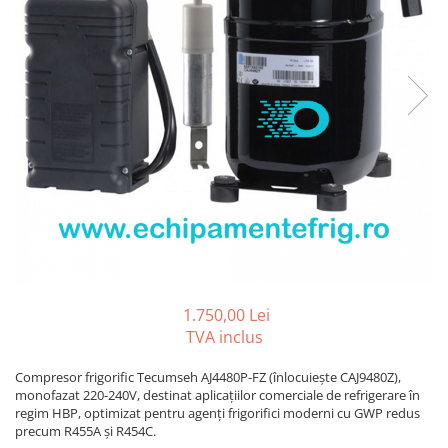
REZISTENTE DIGIVRARE
VAPORIZATOARE LU-VE
Compresoare Cubigel R134a
Compresoare Cubigel R404a
REZISTENTE SILICONICE
Compresoare Jiaxipera
Uleiuri
Ventilatoare
Ventilatoare EbmPapst
Ventilatoare WEIGUANG
Ventilatoare turbina
VENTILATOARE AXIALE
1.750,00 Lei
TVA inclus
Compresor frigorific Tecumseh AJ4480P-FZ (înlocuiește CAJ9480Z),
monofazat 220-240V, destinat aplicațiilor comerciale de refrigerare în
regim HBP, optimizat pentru agenți frigorifici moderni cu GWP redus
precum R455A și R454C.