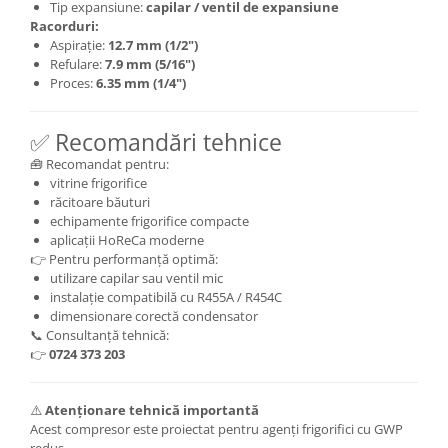
Tip expansiune:
capilar / ventil de expansiune
Racorduri:
Aspirație:
12.7 mm (1/2")
Refulare:
7.9 mm (5/16")
Proces:
6.35 mm (1/4")
✅ Recomandări tehnice
🧰 Recomandat pentru:
vitrine frigorifice
răcitoare băuturi
echipamente frigorifice compacte
aplicații HoReCa moderne
👉 Pentru performanță optimă:
utilizare capilar sau ventil mic
instalație compatibilă cu R455A / R454C
dimensionare corectă condensator
📞 Consultanță tehnică:
👉
0724 373 203
⚠️
Atenționare tehnică importantă
Acest compresor este proiectat pentru agenți frigorifici cu GWP
redus.