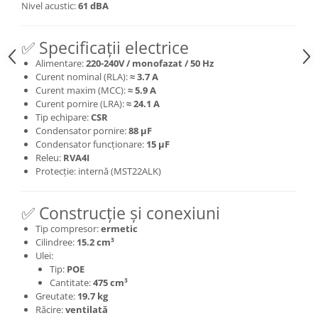
Nivel acustic:
61 dBA
✅ Specificații electrice
Alimentare:
220-240V / monofazat / 50 Hz
Curent nominal (RLA):
≈ 3.7 A
Curent maxim (MCC):
≈ 5.9 A
Curent pornire (LRA):
≈ 24.1 A
Tip echipare:
CSR
Condensator pornire:
88 µF
Condensator funcționare:
15 µF
Releu:
RVA4I
Protecție: internă (MST22ALK)
✅ Construcție și conexiuni
Tip compresor:
ermetic
Cilindree:
15.2 cm³
Ulei:
Tip:
POE
Cantitate:
475 cm³
Greutate:
19.7 kg
Răcire:
ventilată