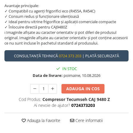
Avantaje principale:
✓ Compatibil cu agenți frigorifici eco (R455A, R454C)
✓ Consum redus și funcționare silențioasă
✓ Ideal pentru vitrine frigorifice și aplicații comerciale compacte
✓ Înlocuire directă pentru CAJ9480Z
ℹ️ Imaginile afișate au caracter orientativ și pot diferi de produsul
original. Imaginile afișate au caracter orientativ și pot conține accesorii
ce nu sunt incluse în pachetul standard al produsului.
CONSULTANȚĂ TEHNICĂ
0724 373 203
| PLATĂ SECURIZATĂ
IN STOC
Data de livrare:
poimaine, 10.08.2026
ADAUGA IN COS
Cod Produs:
Compresor Tecumseh CAJ 9480 Z
Ai nevoie de ajutor?
0724373203
Adauga la Favorite
Cere informatii