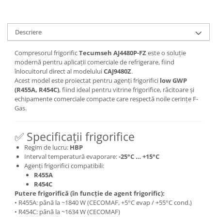
Descriere
Compresorul frigorific
Tecumseh AJ4480P-FZ
este o soluție
modernă pentru aplicații comerciale de refrigerare, fiind
înlocuitorul direct al modelului
CAJ9480Z
.
Acest model este proiectat pentru agenți frigorifici
low GWP
(R455A, R454C)
, fiind ideal pentru vitrine frigorifice, răcitoare și
echipamente comerciale compacte care respectă noile cerințe F-
Gas.
✅ Specificații frigorifice
Regim de lucru:
HBP
Interval temperatură evaporare:
-25°C … +15°C
Agenți frigorifici compatibili:
R455A
R454C
Putere frigorifică (în funcție de agent frigorific):
• R455A: până la ~1840 W (CECOMAF, +5°C evap / +55°C cond.)
• R454C: până la ~1634 W (CECOMAF)