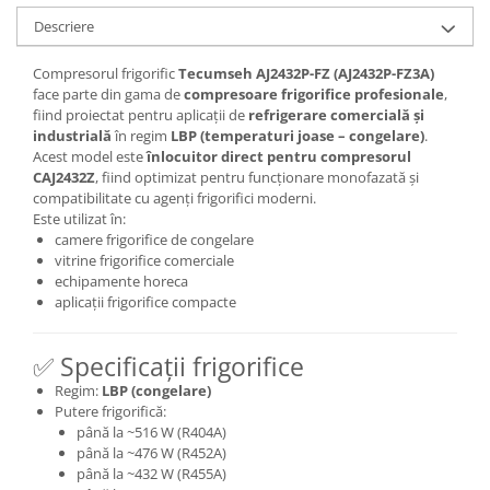
Descriere
Compresorul frigorific
Tecumseh AJ2432P-FZ (AJ2432P-FZ3A)
face parte din gama de
compresoare frigorifice profesionale
,
fiind proiectat pentru aplicații de
refrigerare comercială și
industrială
în regim
LBP (temperaturi joase – congelare)
.
Acest model este
înlocuitor direct pentru compresorul
CAJ2432Z
, fiind optimizat pentru funcționare monofazată și
compatibilitate cu agenți frigorifici moderni.
Este utilizat în:
camere frigorifice de congelare
vitrine frigorifice comerciale
echipamente horeca
aplicații frigorifice compacte
✅ Specificații frigorifice
Regim:
LBP (congelare)
Putere frigorifică:
până la ~516 W (R404A)
până la ~476 W (R452A)
până la ~432 W (R455A)