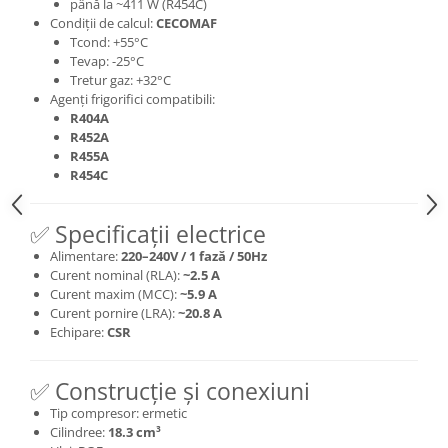
până la ~411 W (R454C)
Condiții de calcul:
CECOMAF
Tcond: +55°C
Tevap: -25°C
Tretur gaz: +32°C
Agenți frigorifici compatibili:
R404A
R452A
R455A
R454C
✅ Specificații electrice
Alimentare:
220–240V / 1 fază / 50Hz
Curent nominal (RLA):
~2.5 A
Curent maxim (MCC):
~5.9 A
Curent pornire (LRA):
~20.8 A
Echipare:
CSR
✅ Construcție și conexiuni
Tip compresor: ermetic
Cilindree:
18.3 cm³