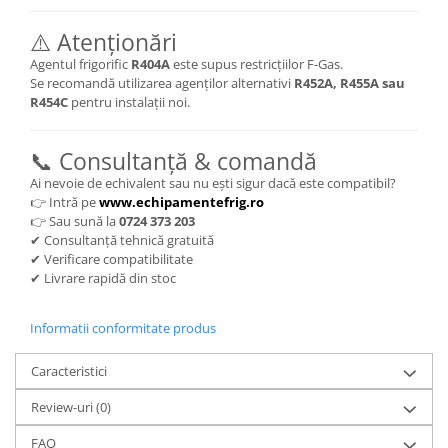
⚠️ Atenționări
Agentul frigorific
R404A
este supus restricțiilor F-Gas.
Se recomandă utilizarea agenților alternativi
R452A, R455A sau
R454C
pentru instalații noi.
📞 Consultanță & comandă
Ai nevoie de echivalent sau nu ești sigur dacă este compatibil?
👉 Intră pe
www.echipamentefrig.ro
👉 Sau sună la
0724 373 203
✔ Consultanță tehnică gratuită
✔ Verificare compatibilitate
✔ Livrare rapidă din stoc
Informatii conformitate produs
Caracteristici
Review-uri
(0)
FAQ