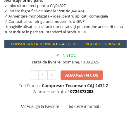
Avantaje principale:
✓ Înlocuitor direct pentru CAJ2432Z
✓ Putere frigorifică de până la
~516 W
(R404A)
✓ Alimentare monofazată – ideal pentru aplicații comerciale
✓ Compatibil cu refrigeranți moderni low GWP
ℹ️ Imaginile afișate au caracter orientativ și pot conține accesorii ce nu
sunt incluse în pachetul standard al produsului.
CONSULTANȚĂ TEHNICĂ
0724 373 203 |
PLATĂ SECURIZATĂ
IN STOC
Data de livrare:
poimaine, 10.08.2026
ADAUGA IN COS
Cod Produs:
Compresor Tecumseh CAJ 2432 Z
Ai nevoie de ajutor?
0724373203
Adauga la Favorite
Cere informatii