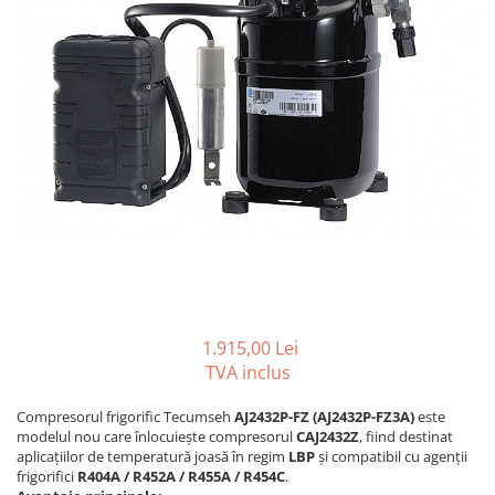
REZISTENTE DIGIVRARE
VAPORIZATOARE LU-VE
Compresoare Cubigel R134a
Compresoare Cubigel R404a
REZISTENTE SILICONICE
Compresoare Jiaxipera
Uleiuri
Ventilatoare
Ventilatoare EbmPapst
Ventilatoare WEIGUANG
Ventilatoare turbina
VENTILATOARE AXIALE
1.915,00 Lei
TVA inclus
Compresorul frigorific Tecumseh
AJ2432P-FZ (AJ2432P-FZ3A)
este
modelul nou care înlocuiește compresorul
CAJ2432Z
, fiind destinat
aplicațiilor de temperatură joasă în regim
LBP
și compatibil cu agenții
frigorifici
R404A / R452A / R455A / R454C
.