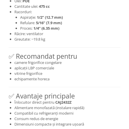
Ulei:
POE
Cantitate ulei:
475 cc
Racorduri:
Aspirație:
1/2” (12.7 mm)
Refulare:
5/16” (7.9 mm)
Proces:
1/4” (6.35 mm)
Răcire: ventilator
Greutate: ~19.8 kg
✅ Recomandat pentru
camere frigorifice congelare
aplicații LBP comerciale
vitrine frigorifice
echipamente horeca
✅ Avantaje principale
Înlocuitor direct pentru
CAJ2432Z
Alimentare monofazată (instalare rapidă)
Compatibil cu refrigeranți moderni
Consum redus de energie
Dimensiuni compacte și integrare ușoară