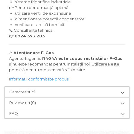
sisteme frigorifice industriale
👉 Pentru performanță optimă:
utilizare ventil de expansiune
dimensionare corectă condensator
verificare sarcină termică
📞 Consultanță tehnică:
👉
0724 373 203
⚠️
Atenționare F-Gas
Agentul frigorific
R404A este supus restricțiilor F-Gas
și nu este recomandat pentru instalații noi. Utilizarea este
permisă pentru mentenanță și înlocuire.
Informatii conformitate produs
Caracteristici
Review-uri
(0)
FAQ