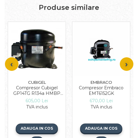
Produse similare
CUBIGEL
EMBRACO
Compresor Cubigel
Compresor Embraco
GP14TG R134a HMBP
EMT6152GK
3/8 HP
605,00 Lei
670,00 Lei
TVA inclus
TVA inclus
ADAUGA IN COS
ADAUGA IN COS