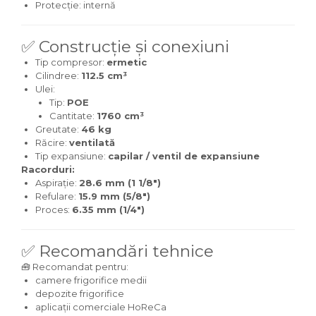
Protecție: internă
✅ Construcție și conexiuni
Tip compresor:
ermetic
Cilindree:
112.5 cm³
Ulei:
Tip:
POE
Cantitate:
1760 cm³
Greutate:
46 kg
Răcire:
ventilată
Tip expansiune:
capilar / ventil de expansiune
Racorduri:
Aspirație:
28.6 mm (1 1/8")
Refulare:
15.9 mm (5/8")
Proces:
6.35 mm (1/4")
✅ Recomandări tehnice
🧰 Recomandat pentru:
camere frigorifice medii
depozite frigorifice
aplicații comerciale HoReCa