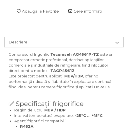
Adauga la Favorite
Cere informatii
Descriere
Compresorul frigorific
Tecumseh AG4561P-TZ
este un
compresor ermetic profesional, destinat aplicațiilor
comerciale și industriale de refrigerare, fiind înlocuitor
direct pentru modelul
TAGP4561Z
.
Este proiectat pentru aplicații
MBP/HBP
, oferind
performanță ridicată și fiabilitate în exploatare continuă,
fiind ideal pentru camere frigorifice și aplicații HoReCa.
✅ Specificații frigorifice
Regim de lucru:
MBP / HBP
Interval temperatură evaporare:
-25°C … +15°C
Agenți frigorifici compatibili:
R452A