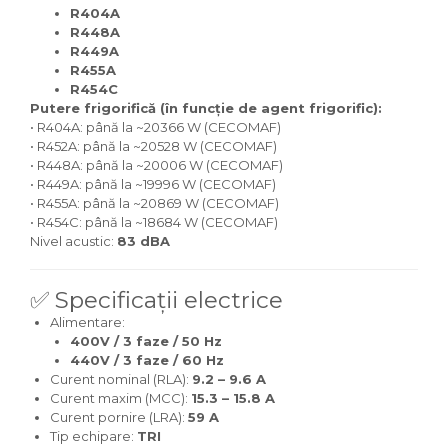
R404A
R448A
R449A
R455A
R454C
Putere frigorifică (în funcție de agent frigorific):
• R404A: până la ~20366 W (CECOMAF)
• R452A: până la ~20528 W (CECOMAF)
• R448A: până la ~20006 W (CECOMAF)
• R449A: până la ~19996 W (CECOMAF)
• R455A: până la ~20869 W (CECOMAF)
• R454C: până la ~18684 W (CECOMAF)
Nivel acustic:
83 dBA
✅ Specificații electrice
Alimentare:
400V / 3 faze / 50 Hz
440V / 3 faze / 60 Hz
Curent nominal (RLA):
9.2 – 9.6 A
Curent maxim (MCC):
15.3 – 15.8 A
Curent pornire (LRA):
59 A
Tip echipare:
TRI