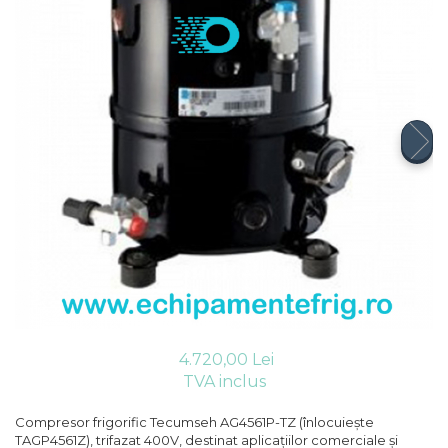
Compresoare Cubigel R404a
REZISTENTE SILICONICE
Compresoare Jiaxipera
Uleiuri
Ventilatoare
Ventilatoare EbmPapst
Ventilatoare WEIGUANG
Ventilatoare turbina
VENTILATOARE AXIALE
4.720,00 Lei
TVA inclus
Compresor frigorific Tecumseh AG4561P-TZ (înlocuiește
TAGP4561Z), trifazat 400V, destinat aplicațiilor comerciale și