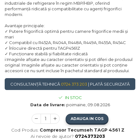
industriale de refrigerare în regim MBP/HBP, oferind
performanță ridicată și compatibilitate cu agenți frigorifici
moderni.
Avantaje principale:
✓ Putere frigorifică optimă pentru camere frigorifice medii și
mari
✓ Compatibil cu R452A, R404A, R448A, R449A, R455A, R454C
✓ Înlocuire directă pentru TAGP4561Z
✓ Funcționare stabilă și fiabilitate ridicată
ℹ️ Imaginile afișate au caracter orientativ și pot diferi de produsul
original. Imaginile afișate au caracter orientativ și pot conține
accesorii ce nu sunt incluse în pachetul standard al produsului.
CONSULTANȚĂ TEHNICĂ
0724 373 203
| PLATĂ SECURIZATĂ
IN STOC
Data de livrare:
poimaine, 09.08.2026
ADAUGA IN COS
Cod Produs:
Compresor Tecumseh TAGP 4561 Z
Ai nevoie de ajutor?
0724373203