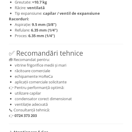
Greutate:
≈10.7 kg
Răcire:
ventilată
Tip expansiune:
capilar / ventil de expansiune
Racorduri:
Aspirație:
9.5 mm (3/8")
Refulare:
6.35 mm (1/4")
Proces:
6.35 mm (1/4")
✅ Recomandări tehnice
🧰 Recomandat pentru:
vitrine frigorifice medii și mari
răcitoare comerciale
echipamente HoReCa
aplicații comerciale solicitante
👉 Pentru performanță optimă:
utilizare capilar
condensator corect dimensionat
ventilație adecvată
📞 Consultanță tehnică:
👉
0724 373 203
⚠️
Atenționare F-Gas