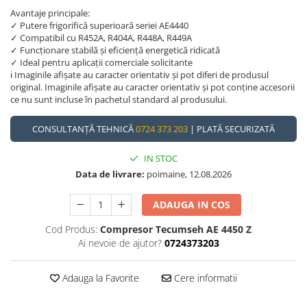
Avantaje principale:
✓ Putere frigorifică superioară seriei AE4440
✓ Compatibil cu R452A, R404A, R448A, R449A
✓ Funcționare stabilă și eficiență energetică ridicată
✓ Ideal pentru aplicații comerciale solicitante
ℹ️ Imaginile afișate au caracter orientativ și pot diferi de produsul
original. Imaginile afișate au caracter orientativ și pot conține accesorii
ce nu sunt incluse în pachetul standard al produsului.
CONSULTANȚĂ TEHNICĂ
0724 373 203
| PLATĂ SECURIZATĂ
IN STOC
Data de livrare:
poimaine, 12.08.2026
ADAUGA IN COS
Cod Produs:
Compresor Tecumseh AE 4450 Z
Ai nevoie de ajutor?
0724373203
Adauga la Favorite
Cere informatii