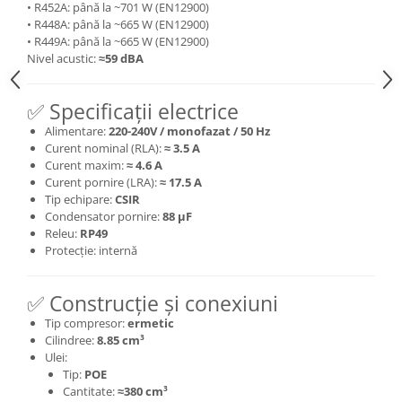
• R452A: până la ~701 W (EN12900)
• R448A: până la ~665 W (EN12900)
• R449A: până la ~665 W (EN12900)
Nivel acustic:
≈59 dBA
✅ Specificații electrice
Alimentare:
220-240V / monofazat / 50 Hz
Curent nominal (RLA):
≈ 3.5 A
Curent maxim:
≈ 4.6 A
Curent pornire (LRA):
≈ 17.5 A
Tip echipare:
CSIR
Condensator pornire:
88 µF
Releu:
RP49
Protecție: internă
✅ Construcție și conexiuni
Tip compresor:
ermetic
Cilindree:
8.85 cm³
Ulei:
Tip:
POE
Cantitate:
≈380 cm³