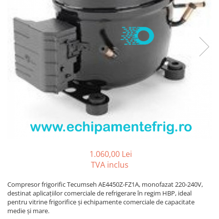
REZISTENTE DIGIVRARE
VAPORIZATOARE LU-VE
Compresoare Cubigel R134a
Compresoare Cubigel R404a
REZISTENTE SILICONICE
Compresoare Jiaxipera
Uleiuri
Ventilatoare
Ventilatoare EbmPapst
Ventilatoare WEIGUANG
Ventilatoare turbina
VENTILATOARE AXIALE
1.060,00 Lei
TVA inclus
Compresor frigorific Tecumseh AE4450Z-FZ1A, monofazat 220-240V,
destinat aplicațiilor comerciale de refrigerare în regim HBP, ideal
pentru vitrine frigorifice și echipamente comerciale de capacitate
medie și mare.