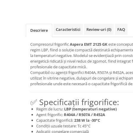
Caracteristici
Review-uri
(0)
FAQ
Descriere
Compresorul frigorific
Aspera EMT 2125 GK
este conceput 
regim LBP, fiind o soluție compactă destinată echipamente
la temperaturi negative. Modelul se evidențiază prin constr
energetică ridicată și nivel redus de zgomot, fiind integrat f
profesionale de capacitate mică.
Compatibil cu agenții frigorifici R404A, R507A și R452A, ace
utilizat în vitrine negative, dulapuri de congelare și echipam
profesionale unde este necesară o capacitate frigorifică de
✅ Specificații frigorifice:
Regim de lucru:
LBP (temperaturi negative)
Agent frigorific:
R404A / R507A / R452A
Capacitate frigorifică:
238 W la -30°C
Condiții uzuale testare: Tc 45°C
Aplicații: congelare comercială