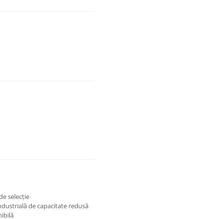
de selecție
industrială de capacitate redusă
ibilă