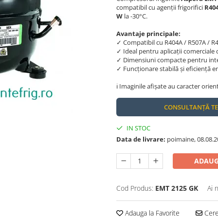
compatibil cu agenții frigorifici
R404
W
la -30°C.
Avantaje principale:
✓ Compatibil cu R404A / R507A / R
✓ Ideal pentru aplicații comerciale
✓ Dimensiuni compacte pentru inte
✓ Funcționare stabilă și eficiență e
ℹ️ Imaginile afișate au caracter orien
CONSULTANȚĂ T
IN STOC
Data de livrare:
poimaine, 08.08.2
ADAUG
Cod Produs:
EMT 2125 GK
Ai 
Adauga la Favorite
Cere 