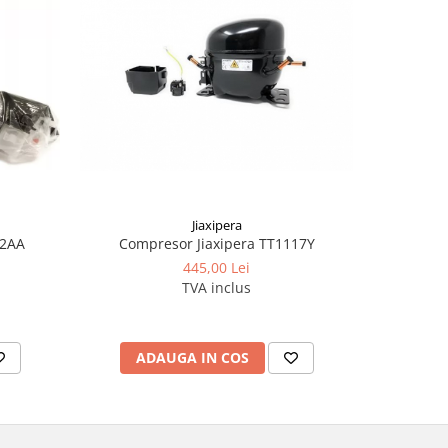
Jiaxipera
12AA
Compresor Jiaxipera TT1117Y
Compr
445,00 Lei
TVA inclus
ADAUGA IN COS
AD