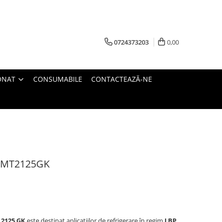
0724373203
0,00
ONAT
CONSUMABILE
CONTACTEAZĂ-NE
EMT2125GK
 2125 GK
este destinat aplicațiilor de refrigerare în regim
LBP
,