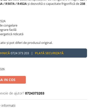
A / R507A / R452A
și dezvoltă o capacitate frigorifică de
238
452A
 de congelare
grare facilă
nergetică ridicată
tativ și pot diferi de produsul original.
EHNICĂ
0724 373 203 |
PLATĂ SECURIZATĂ
026
A IN COS
nevoie de ajutor?
0724373203
informatii