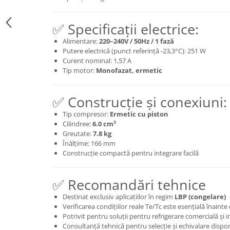
✅ Specificații electrice:
Alimentare:
220–240V / 50Hz / 1 fază
Putere electrică (punct referință -23,3°C): 251 W
Curent nominal: 1,57 A
Tip motor:
Monofazat, ermetic
✅ Construcție și conexiuni:
Tip compresor:
Ermetic cu piston
Cilindree:
6.0 cm³
Greutate:
7.8 kg
Înălțime: 166 mm
Construcție compactă pentru integrare facilă
✅ Recomandări tehnice
Destinat exclusiv aplicațiilor în regim
LBP (congelare)
Verificarea condițiilor reale Te/Tc este esențială înainte 
Potrivit pentru soluții pentru refrigerare comercială și 
Consultanță tehnică pentru selecție și echivalare dispon