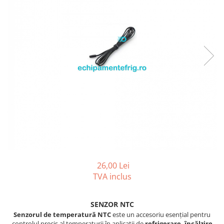
REZISTENTE DIGIVRARE
VAPORIZATOARE LU-VE
Compresoare Cubigel R134a
Compresoare Cubigel R404a
REZISTENTE SILICONICE
Compresoare Jiaxipera
Uleiuri
Ventilatoare
Ventilatoare EbmPapst
Ventilatoare WEIGUANG
Ventilatoare turbina
VENTILATOARE AXIALE
26,00 Lei
TVA inclus
SENZOR NTC
Senzorul de temperatură NTC
este un accesoriu esențial pentru
controlul precis al temperaturii în aplicații de
refrigerare, încălzire