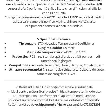
sau climatizare
. Echipat cu un cablu de
1.5 metri
și protecție
IP68
,
senzorul oferă performanță și fiabilitate chiar și în cele mai dificile
condiții de lucru.
Cu o gamă de măsurare de la
-40°C până la +110°C
, este ideal pentru
utilizarea în camere frigorifice, vitrine, chillere, HVAC și alte
echipamente comerciale sau industriale.
🔧
Specificații tehnice:
Tip senzor:
NTC (Negative Temperature Coefficient)
Lungime cablu:
1,5 metri
Gama de temperatură:
-40°C ... +110°C
Protecție:
IP68 – rezistent la apă și praf, potrivit pentru medii
umede sau înghețate
Compatibilitate:
controlere Dixell, Eliwell, Danfoss, Copeland, etc.
Utilizare recomandată:
sisteme de refrigerare, răcitoare de lapte,
camere de congelare, HVAC
✅ Rezistent și fiabil în condiții comerciale și industriale
✅ Ideal pentru măsurători precise în frig și temperaturi moderate
✅ Protecție IP68 – perfect pentru aplicații în medii umede
✅ Conectare rapidă, compatibilitate cu majoritatea controlerelor
📞 Comandă de pe
echipamentefrig.ro
sau sună la
0724373203