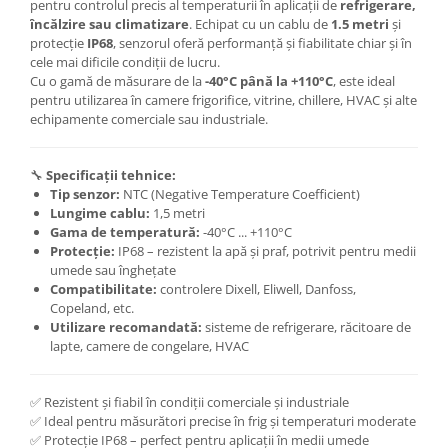
pentru controlul precis al temperaturii în aplicații de
refrigerare,
încălzire sau climatizare
. Echipat cu un cablu de
1.5 metri
și
protecție
IP68
, senzorul oferă performanță și fiabilitate chiar și în
cele mai dificile condiții de lucru.
Cu o gamă de măsurare de la
-40°C până la +110°C
, este ideal
pentru utilizarea în camere frigorifice, vitrine, chillere, HVAC și alte
echipamente comerciale sau industriale.
🔧
Specificații tehnice:
Tip senzor:
NTC (Negative Temperature Coefficient)
Lungime cablu:
1,5 metri
Gama de temperatură:
-40°C ... +110°C
Protecție:
IP68 – rezistent la apă și praf, potrivit pentru medii
umede sau înghețate
Compatibilitate:
controlere Dixell, Eliwell, Danfoss,
Copeland, etc.
Utilizare recomandată:
sisteme de refrigerare, răcitoare de
lapte, camere de congelare, HVAC
✅ Rezistent și fiabil în condiții comerciale și industriale
✅ Ideal pentru măsurători precise în frig și temperaturi moderate
✅ Protecție IP68 – perfect pentru aplicații în medii umede