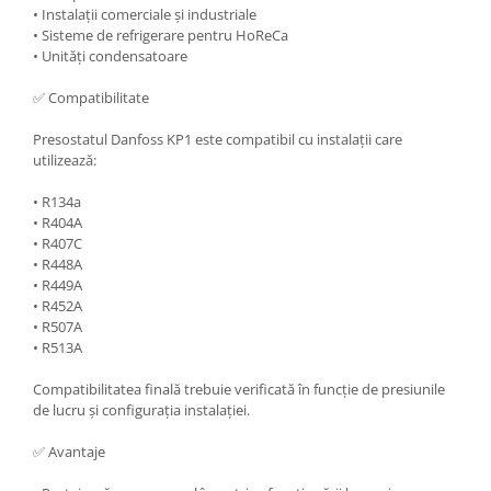
• Instalații comerciale și industriale
• Sisteme de refrigerare pentru HoReCa
• Unități condensatoare
✅ Compatibilitate
Presostatul Danfoss KP1 este compatibil cu instalații care
utilizează:
• R134a
• R404A
• R407C
• R448A
• R449A
• R452A
• R507A
• R513A
Compatibilitatea finală trebuie verificată în funcție de presiunile
de lucru și configurația instalației.
✅ Avantaje