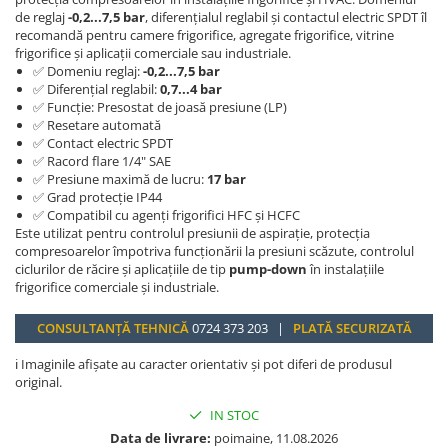
de reglaj
-0,2...7,5 bar
, diferențialul reglabil și contactul electric SPDT îl
recomandă pentru camere frigorifice, agregate frigorifice, vitrine
frigorifice și aplicații comerciale sau industriale.
✅ Domeniu reglaj:
-0,2...7,5 bar
✅ Diferențial reglabil:
0,7...4 bar
✅ Funcție: Presostat de joasă presiune (LP)
✅ Resetare automată
✅ Contact electric SPDT
✅ Racord flare 1/4" SAE
✅ Presiune maximă de lucru:
17 bar
✅ Grad protecție IP44
✅ Compatibil cu agenți frigorifici HFC și HCFC
Este utilizat pentru controlul presiunii de aspirație, protecția
compresoarelor împotriva funcționării la presiuni scăzute, controlul
ciclurilor de răcire și aplicațiile de tip
pump-down
în instalațiile
frigorifice comerciale și industriale.
CONSULTANȚĂ TEHNICĂ
0724 373 203 |
PLATĂ SECURIZATĂ
ℹ️ Imaginile afișate au caracter orientativ și pot diferi de produsul
original.
IN STOC
Data de livrare:
poimaine, 11.08.2026