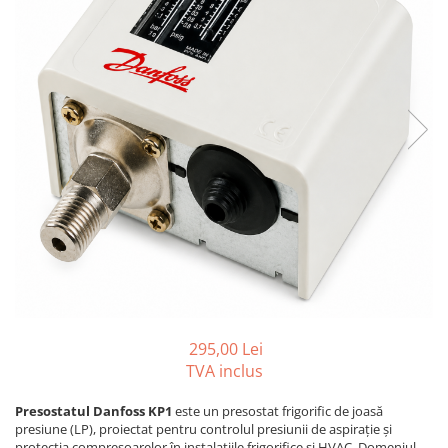
REZISTENTE DIGIVRARE
VAPORIZATOARE LU-VE
Compresoare Cubigel R134a
Compresoare Cubigel R404a
REZISTENTE SILICONICE
Compresoare Jiaxipera
Uleiuri
Ventilatoare
Ventilatoare EbmPapst
Ventilatoare WEIGUANG
Ventilatoare turbina
VENTILATOARE AXIALE
295,00 Lei
TVA inclus
Presostatul Danfoss KP1
este un presostat frigorific de joasă
presiune (LP), proiectat pentru controlul presiunii de aspirație și
protecția compresoarelor în instalațiile frigorifice și HVAC. Domeniul