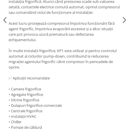
instalația frigorifică. Atunci când presiunea scade sub valoarea
setată, contactele electrice comută automat, oprind compresorul
sau comandând ciclul de funcționare al instalației.
Acest lucru protejează compresorul împotriva funcționării fără
agent frigorific, împotriva evaporării excesive și a altor situații
care pot provoca uzură prematură sau defectarea
echipamentului.
În multe instalații frigorifice, KP1 este utilizat și pentru controlul
automat al ciclurilor pump-down, contribuind la reducerea
migrației agentului frigorific către compresor în perioadele de
oprire.
✅ Aplicații recomandate
• Camere frigorifice
• Agregate frigorifice
• Vitrine frigorifice
• Dulapuri frigorifice comerciale
• Centrale frigorifice
• Instalații HVAC
• Chiller
• Pompe de căldură