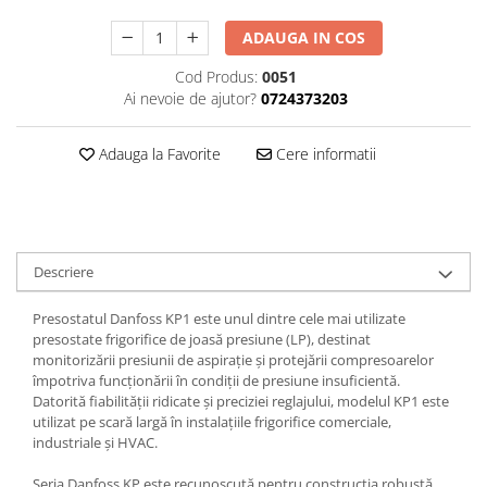
ADAUGA IN COS
Cod Produs:
0051
Ai nevoie de ajutor?
0724373203
Adauga la Favorite
Cere informatii
Descriere
Presostatul Danfoss KP1 este unul dintre cele mai utilizate
presostate frigorifice de joasă presiune (LP), destinat
monitorizării presiunii de aspirație și protejării compresoarelor
împotriva funcționării în condiții de presiune insuficientă.
Datorită fiabilității ridicate și preciziei reglajului, modelul KP1 este
utilizat pe scară largă în instalațiile frigorifice comerciale,
industriale și HVAC.
Seria Danfoss KP este recunoscută pentru construcția robustă,