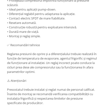
• Protejează compresorul împotriva funcționării la presiune
scăzută.
• Ideal pentru aplicații pump-down.
• Diferențial reglabil pentru adaptarea la aplicație.
• Contact electric SPDT de mare fiabilitate.
• Resetare automată.
• Construcție robustă pentru exploatare intensivă.
• Durată mare de viață.
• Montaj și reglaj simple.
✅ Recomandări tehnice
Reglarea presiunii de oprire și a diferențialului trebuie realizată în
funcție de temperatura de evaporare, agentul frigorific și regimul
de funcționare al instalației. Un reglaj incorect poate conduce la
cicluri prea dese ale compresorului sau la funcționarea în afara
parametrilor optimi.
⚠️ Atenționări
Presostatul trebuie instalat și reglat numai de personal calificat.
Înainte de montaj se recomandă verificarea compatibilității cu
instalația frigorifică și respectarea limitelor de presiune
specificate de producător.