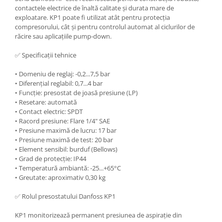
contactele electrice de înaltă calitate și durata mare de
exploatare. KP1 poate fi utilizat atât pentru protecția
compresorului, cât și pentru controlul automat al ciclurilor de
răcire sau aplicațiile pump-down.
✅ Specificații tehnice
• Domeniu de reglaj: -0,2...7,5 bar
• Diferențial reglabil: 0,7...4 bar
• Funcție: presostat de joasă presiune (LP)
• Resetare: automată
• Contact electric: SPDT
• Racord presiune: Flare 1/4" SAE
• Presiune maximă de lucru: 17 bar
• Presiune maximă de test: 20 bar
• Element sensibil: burduf (Bellows)
• Grad de protecție: IP44
• Temperatură ambiantă: -25...+65°C
• Greutate: aproximativ 0,30 kg
✅ Rolul presostatului Danfoss KP1
KP1 monitorizează permanent presiunea de aspirație din