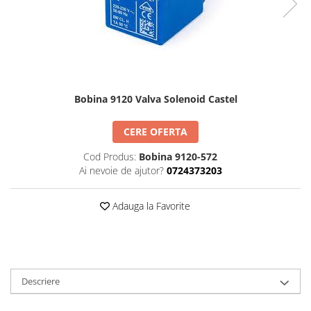
REZISTENTE DIGIVRARE
VAPORIZATOARE LU-VE
Compresoare Cubigel R134a
Compresoare Cubigel R404a
REZISTENTE SILICONICE
Compresoare Jiaxipera
Uleiuri
Ventilatoare
Ventilatoare EbmPapst
Bobina 9120 Valva Solenoid Castel
Ventilatoare WEIGUANG
Ventilatoare turbina
CERE OFERTA
VENTILATOARE AXIALE
Cod Produs:
Bobina 9120-572
Ai nevoie de ajutor?
0724373203
Adauga la Favorite
Descriere