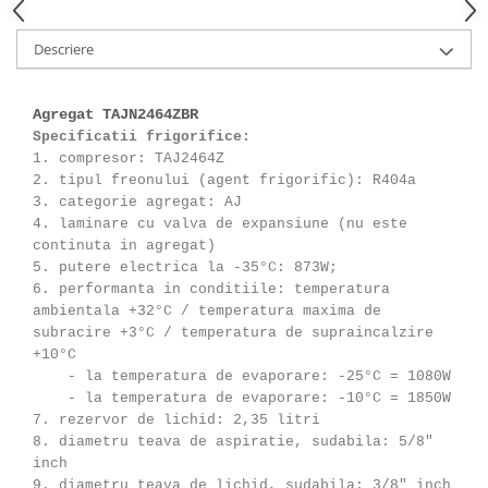
Descriere
Agregat TAJN2464ZBR
Specificatii frigorifice:
1. compresor: TAJ2464Z
2. tipul freonului (agent frigorific): R404a
3. categorie agregat: AJ
4. laminare cu valva de expansiune (nu este
continuta in agregat)
5. putere electrica la -35°C: 873W;
6. performanta in conditiile: temperatura
ambientala +32°C / temperatura maxima de
subracire +3°C / temperatura de supraincalzire
+10°C
- la temperatura de evaporare: -25°C = 1080W
- la temperatura de evaporare: -10°C = 1850W
7. rezervor de lichid: 2,35 litri
8. diametru teava de aspiratie, sudabila: 5/8"
inch
9. diametru teava de lichid, sudabila: 3/8" inch