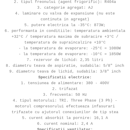
2. tipul freonului (agent frigorific): R404a
3. categorie agregat: AJ
4. laminare cu valva de expansiune (nu este
continuta in agregat)
5. putere electrica la -35°C: 873W;
6. performanta in conditiile: temperatura ambientala
+32°C / temperatura maxima de subracire +3°C /
temperatura de supraincalzire +10°C
- la temperatura de evaporare: -25°C = 1080W
- la temperatura de evaporare: -10°C = 1850W
7. rezervor de lichid: 2,35 litri
8. diametru teava de aspiratie, sudabila: 5/8" inch
9. diametru teava de lichid, sudabila: 3/8" inch
Specificatii electrice:
1. tensiunea de alimentare: 380 - 400V
2. trifazat
3. frecventa: 50 Hz
4. tipul motorului: TRI. Three Phase (3 Ph) -
motorul compresorului efectueaza infasurari
trifazate cu ajutorul conexiunilor de tip stea
5. curent absorbit la pornire: 16,1 A
6. curent nominal: 2,4 A
Specificatii ventilator: