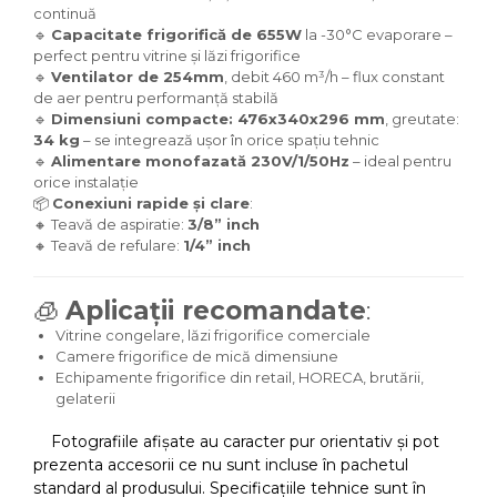
continuă
🔹
Capacitate frigorifică de 655W
la -30°C evaporare –
perfect pentru vitrine și lăzi frigorifice
🔹
Ventilator de 254mm
, debit 460 m³/h – flux constant
de aer pentru performanță stabilă
🔹
Dimensiuni compacte: 476x340x296 mm
, greutate:
34 kg
– se integrează ușor în orice spațiu tehnic
🔹
Alimentare monofazată 230V/1/50Hz
– ideal pentru
orice instalație
📦
Conexiuni rapide și clare
:
🔸 Teavă de aspiratie:
3/8” inch
🔸 Teavă de refulare:
1/4” inch
🧊
Aplicații recomandate
:
Vitrine congelare, lăzi frigorifice comerciale
Camere frigorifice de mică dimensiune
Echipamente frigorifice din retail, HORECA, brutării,
gelaterii
Fotografiile afișate au caracter pur orientativ și pot
prezenta accesorii ce nu sunt incluse în pachetul
standard al produsului. Specificațiile tehnice sunt în