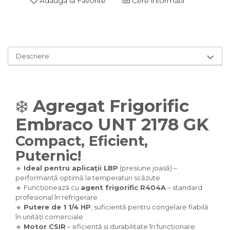
Adauga la Favorite
Cere informatii
Descriere
❄️
Agregat Frigorific
Embraco UNT 2178 GK
Compact, Eficient,
Puternic!
🔹
Ideal pentru aplicații LBP
(presiune joasă) –
performanță optimă la temperaturi scăzute
🔹 Funcționează cu
agent frigorific R404A
– standard
profesional în refrigerare
🔹
Putere de 1 1/4 HP
, suficientă pentru congelare fiabilă
în unități comerciale
🔹
Motor CSIR
– eficiență și durabilitate în funcționare