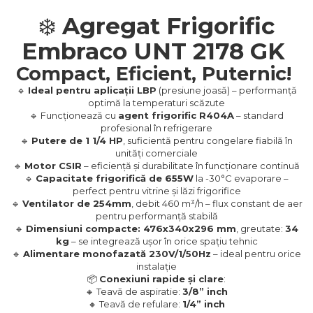
❄️
Agregat Frigorific
Embraco UNT 2178 GK
Compact, Eficient, Puternic!
🔹
Ideal pentru aplicații LBP
(presiune joasă) – performanță
optimă la temperaturi scăzute
🔹 Funcționează cu
agent frigorific R404A
– standard
profesional în refrigerare
🔹
Putere de 1 1/4 HP
, suficientă pentru congelare fiabilă în
unități comerciale
🔹
Motor CSIR
– eficiență și durabilitate în funcționare continuă
🔹
Capacitate frigorifică de 655W
la -30°C evaporare –
perfect pentru vitrine și lăzi frigorifice
🔹
Ventilator de 254mm
, debit 460 m³/h – flux constant de aer
pentru performanță stabilă
🔹
Dimensiuni compacte: 476x340x296 mm
, greutate:
34
kg
– se integrează ușor în orice spațiu tehnic
🔹
Alimentare monofazată 230V/1/50Hz
– ideal pentru orice
instalație
📦
Conexiuni rapide și clare
:
🔸 Teavă de aspiratie:
3/8” inch
🔸 Teavă de refulare:
1/4” inch