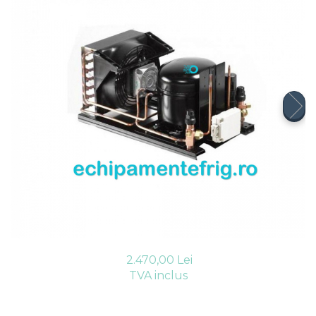
Compresoare Cubigel R404a
REZISTENTE SILICONICE
Compresoare Jiaxipera
Uleiuri
Ventilatoare
Ventilatoare EbmPapst
Ventilatoare WEIGUANG
Ventilatoare turbina
VENTILATOARE AXIALE
2.470,00 Lei
TVA inclus