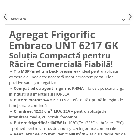
Descriere
Agregat Frigorific
Embraco UNT 6217 GK
Soluția Compactă pentru
Răcire Comercială Fiabilă!
🔹
Tip MBP (medium back pressure)
– ideal pentru aplicații
comerciale unde este necesară menținerea temperaturilor
pozitive sau ușor negative
🔹
Compatibil cu agent frigorific R404A
– folosit pe scară largă
în industria alimentară și HORECA
🔹
Putere motor: 3/4 HP
, cu
CSR
– eficiență optimă în regim de
funcționare continuă
🔹
Cilindree: 12.55 cm³
,
LRA: 23A
– pentru aplicații de
intensitate medie, cu porniri frecvente
🔹
Putere frigorifică: 1063W
la -10°C (TA +32°C, subrăcire +3°C)
– potrivit pentru vitrine, dulapuri și lăzi frigorifice comerciale
🔹
Ventilator de 275 mm
, debit:
640 m³/h
– asigură răcire rapidă