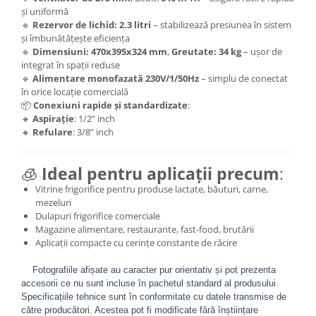
și uniformă
🔹
Rezervor de lichid: 2.3 litri
– stabilizează presiunea în sistem
și îmbunătățește eficiența
🔹
Dimensiuni: 470x395x324 mm
,
Greutate: 34 kg
– ușor de
integrat în spații reduse
🔹
Alimentare monofazată 230V/1/50Hz
– simplu de conectat
în orice locație comercială
📦
Conexiuni rapide și standardizate
:
🔸
Aspirație
: 1/2” inch
🔸
Refulare
: 3/8” inch
🧊
Ideal pentru aplicații precum
:
Vitrine frigorifice pentru produse lactate, băuturi, carne,
mezeluri
Dulapuri frigorifice comerciale
Magazine alimentare, restaurante, fast-food, brutării
Aplicații compacte cu cerințe constante de răcire
Fotografiile afișate au caracter pur orientativ și pot prezenta
accesorii ce nu sunt incluse în pachetul standard al produsului.
Specificațiile tehnice sunt în conformitate cu datele transmise de
către producători. Acestea pot fi modificate fără înștiințare