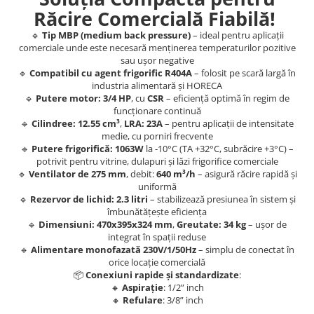
Răcire Comercială Fiabilă!
🔹
Tip MBP (medium back pressure)
– ideal pentru aplicații
comerciale unde este necesară menținerea temperaturilor pozitive
sau ușor negative
🔹
Compatibil cu agent frigorific R404A
– folosit pe scară largă în
industria alimentară și HORECA
🔹
Putere motor: 3/4 HP
, cu
CSR
– eficiență optimă în regim de
funcționare continuă
🔹
Cilindree: 12.55 cm³
,
LRA: 23A
– pentru aplicații de intensitate
medie, cu porniri frecvente
🔹
Putere frigorifică: 1063W
la -10°C (TA +32°C, subrăcire +3°C) –
potrivit pentru vitrine, dulapuri și lăzi frigorifice comerciale
🔹
Ventilator de 275 mm
, debit:
640 m³/h
– asigură răcire rapidă și
uniformă
🔹
Rezervor de lichid: 2.3 litri
– stabilizează presiunea în sistem și
îmbunătățește eficiența
🔹
Dimensiuni: 470x395x324 mm
,
Greutate: 34 kg
– ușor de
integrat în spații reduse
🔹
Alimentare monofazată 230V/1/50Hz
– simplu de conectat în
orice locație comercială
📦
Conexiuni rapide și standardizate
:
🔸
Aspirație
: 1/2” inch
🔸
Refulare
: 3/8” inch