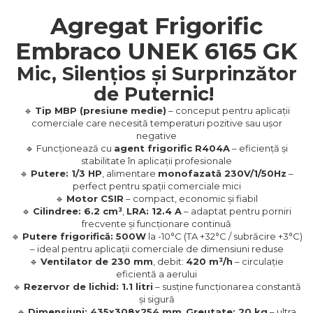
Agregat Frigorific
Embraco UNEK 6165 GK
Mic, Silențios și Surprinzător
de Puternic!
🔹
Tip MBP (presiune medie)
– conceput pentru aplicații
comerciale care necesită temperaturi pozitive sau ușor
negative
🔹 Funcționează cu
agent frigorific R404A
– eficiență și
stabilitate în aplicații profesionale
🔹
Putere: 1/3 HP
, alimentare
monofazată 230V/1/50Hz
–
perfect pentru spații comerciale mici
🔹
Motor CSIR
– compact, economic și fiabil
🔹
Cilindree: 6.2 cm³
,
LRA: 12.4 A
– adaptat pentru porniri
frecvente și funcționare continuă
🔹
Putere frigorifică: 500W
la -10°C (TA +32°C / subrăcire +3°C)
– ideal pentru aplicații comerciale de dimensiuni reduse
🔹
Ventilator de 230 mm
, debit:
420 m³/h
– circulație
eficientă a aerului
🔹
Rezervor de lichid: 1.1 litri
– susține funcționarea constantă
și sigură
🔹
Dimensiuni: 435x308x254 mm
,
Greutate: 20 kg
– ultra