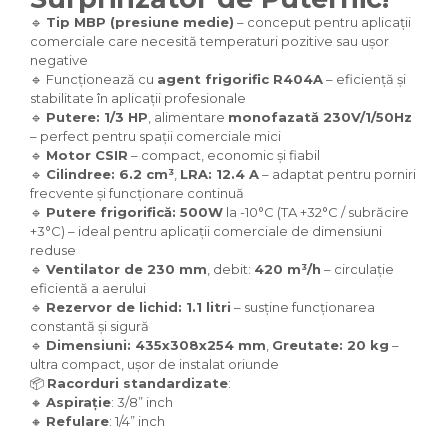
🔹
Tip MBP (presiune medie)
– conceput pentru aplicații
comerciale care necesită temperaturi pozitive sau ușor
negative
🔹 Funcționează cu
agent frigorific R404A
– eficiență și
stabilitate în aplicații profesionale
🔹
Putere: 1/3 HP
, alimentare
monofazată 230V/1/50Hz
– perfect pentru spații comerciale mici
🔹
Motor CSIR
– compact, economic și fiabil
🔹
Cilindree: 6.2 cm³
,
LRA: 12.4 A
– adaptat pentru porniri
frecvente și funcționare continuă
🔹
Putere frigorifică: 500W
la -10°C (TA +32°C / subrăcire
+3°C) – ideal pentru aplicații comerciale de dimensiuni
reduse
🔹
Ventilator de 230 mm
, debit:
420 m³/h
– circulație
eficientă a aerului
🔹
Rezervor de lichid: 1.1 litri
– susține funcționarea
constantă și sigură
🔹
Dimensiuni: 435x308x254 mm
,
Greutate: 20 kg
–
ultra compact, ușor de instalat oriunde
📦
Racorduri standardizate
:
🔸
Aspirație
: 3/8” inch
🔸
Refulare
: 1/4” inch