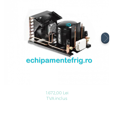
Compresoare Cubigel R404a
REZISTENTE SILICONICE
Compresoare Jiaxipera
Uleiuri
Ventilatoare
Ventilatoare EbmPapst
Ventilatoare WEIGUANG
Ventilatoare turbina
VENTILATOARE AXIALE
1.672,00 Lei
TVA inclus