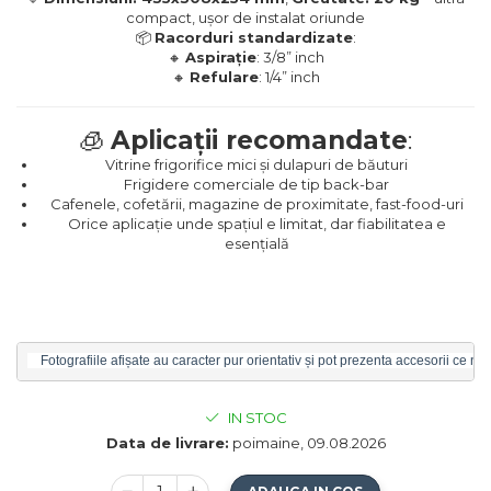
compact, ușor de instalat oriunde
📦
Racorduri standardizate
:
🔸
Aspirație
: 3/8” inch
🔸
Refulare
: 1/4” inch
🧊
Aplicații recomandate
:
Vitrine frigorifice mici și dulapuri de băuturi
Frigidere comerciale de tip back-bar
Cafenele, cofetării, magazine de proximitate, fast-food-uri
Orice aplicație unde spațiul e limitat, dar fiabilitatea e
esențială
    Fotografiile afișate au caracter pur orientativ și pot prezenta accesorii ce n
IN STOC
Data de livrare:
poimaine, 09.08.2026