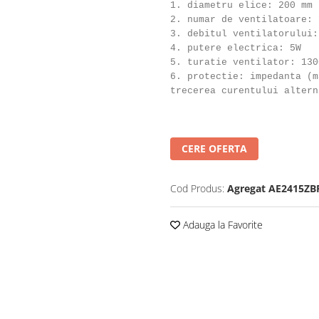
1. diametru elice: 200 mm
2. numar de ventilatoare: 
3. debitul ventilatorului:
4. putere electrica: 5W
5. turatie ventilator: 130
6. protectie: impedanta (m
trecerea curentului altern
CERE OFERTA
Cod Produs:
Agregat AE2415ZB
Adauga la Favorite