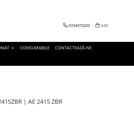
0724373203
0,00
ONAT
CONSUMABILE
CONTACTEAZĂ-NE
415ZBR | AE 2415 ZBR