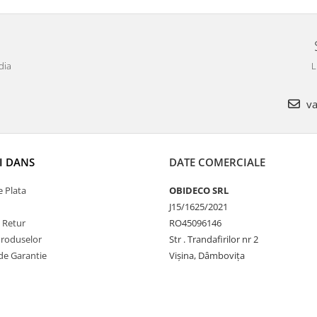
dia
L
va
I DANS
DATE COMERCIALE
 Plata
OBIDECO SRL
J15/1625/2021
e Retur
RO45096146
Produselor
Str . Trandafirilor nr 2
de Garantie
Vișina, Dâmbovița