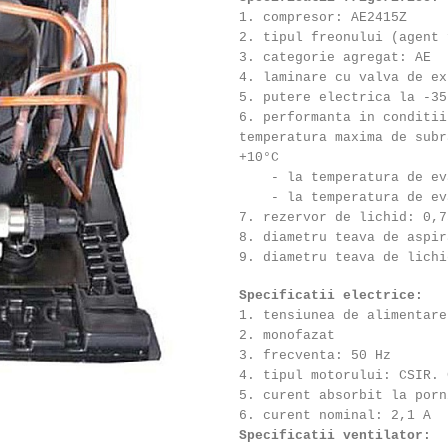
1. compresor: AE2415Z
2. tipul freonului (agent 
3. categorie agregat: AE
4. laminare cu valva de ex
5. putere electrica la -35
6. performanta in conditii
temperatura maxima de subr
+10°C
- la temperatura de eva
- la temperatura de eva
7. rezervor de lichid: 0,7
8. diametru teava de aspir
9. diametru teava de lichi
Specificatii electrice:
1. tensiunea de alimentare
2. monofazat
3. frecventa: 50 Hz
4. tipul motorului: CSIR. 
5. curent absorbit la porn
6. curent nominal: 2,1 A
Specificatii ventilator: