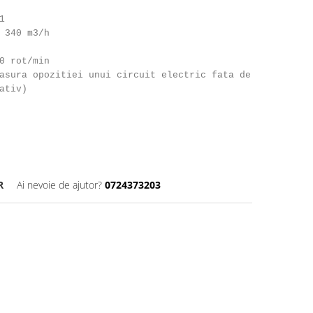
1
 340 m3/h
0 rot/min
asura opozitiei unui circuit electric fata de
ativ)
R
Ai nevoie de ajutor?
0724373203