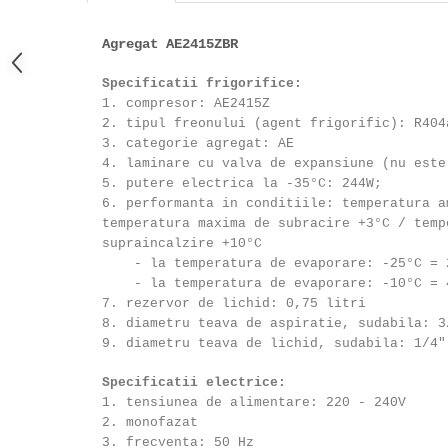
Agregat AE2415ZBR
Specificatii frigorifice:
1. compresor: AE2415Z
2. tipul freonului (agent frigorific): R404
3. categorie agregat: AE
4. laminare cu valva de expansiune (nu este
5. putere electrica la -35°C: 244W;
6. performanta in conditiile: temperatura a
temperatura maxima de subracire +3°C / temp
supraincalzire +10°C
- la temperatura de evaporare: -25°C = 
- la temperatura de evaporare: -10°C = 
7. rezervor de lichid: 0,75 litri
8. diametru teava de aspiratie, sudabila: 3
9. diametru teava de lichid, sudabila: 1/4"
Specificatii electrice:
1. tensiunea de alimentare: 220 - 240V
2. monofazat
3. frecventa: 50 Hz