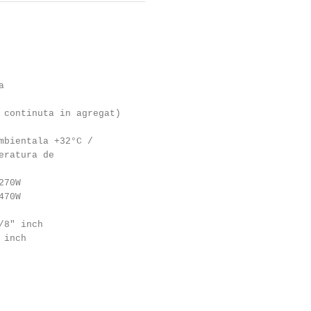
a
 continuta in agregat)
mbientala +32°C /
eratura de
270W
470W
/8" inch
 inch