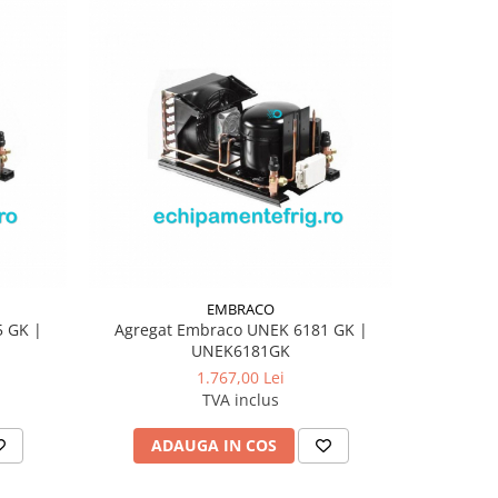
EMBRACO
 GK |
Agregat Embraco UNEK 6181 GK |
Agrega
UNEK6181GK
1.767,00 Lei
TVA inclus
ADAUGA IN COS
AD