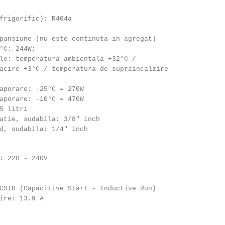
frigorific): R404a
pansiune (nu este continuta in agregat)
°C: 244W;
le: temperatura ambientala +32°C /
acire +3°C / temperatura de supraincalzire
porare: -25°C = 270W
porare: -10°C = 470W
5 litri
atie, sudabila: 3/8" inch
d, sudabila: 1/4" inch
: 220 - 240V
CSIR (Capacitive Start - Inductive Run)
ire: 13,9 A