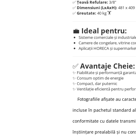
✅
Țeavă Refulare:
3/8"
✅
Dimensiuni (LxAxH):
481 x 409
✅
Greutate:
40 kg 🏋️
💼
Ideal pentru:
Sisteme comerciale și industrial
Camere de congelare, vitrine co
Aplicații HORECA și supermarke
✅
Avantaje Cheie:
✨ Fiabilitate și performanță garant
✨ Consum optim de energie
✨ Compact, dar puternic
✨ Ventilație eficientă pentru per
Fotografiile afișate au caracte
incluse în pachetul standard al
conformitate cu datele transmis
înștiințare prealabilă și nu con