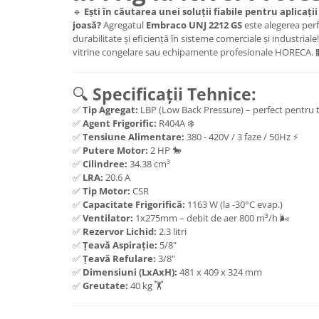
🔹
Ești în căutarea unei soluții fiabile pentru aplicați
joasă?
Agregatul
Embraco UNJ 2212 GS
este alegerea per
durabilitate și eficiență în sisteme comerciale și industriale
vitrine congelare sau echipamente profesionale HORECA. 
🔍
Specificații Tehnice:
✅
Tip Agregat:
LBP (Low Back Pressure) – perfect pentru 
✅
Agent Frigorific:
R404A ❄️
✅
Tensiune Alimentare:
380 - 420V / 3 faze / 50Hz ⚡
✅
Putere Motor:
2 HP 🐎
✅
Cilindree:
34.38 cm³
✅
LRA:
20.6 A
✅
Tip Motor:
CSR
✅
Capacitate Frigorifică:
1163 W (la -30°C evap.)
✅
Ventilator:
1x275mm – debit de aer 800 m³/h 🌬️
✅
Rezervor Lichid:
2.3 litri
✅
Țeavă Aspirație:
5/8"
✅
Țeavă Refulare:
3/8"
✅
Dimensiuni (LxAxH):
481 x 409 x 324 mm
✅
Greutate:
40 kg 🏋️