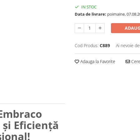
IN STOC
Data de livrare:
poimaine, 07.08.2
ADAUG
Cod Produs:
C889
Ai nevoie de
Adauga la Favorite
Cere 
 Embraco
și Eficiență
sional!