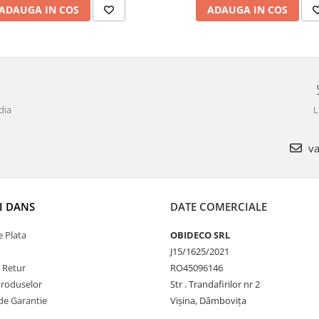
ADAUGA IN COS
ADAUGA IN COS
dia
L
va
I DANS
DATE COMERCIALE
 Plata
OBIDECO SRL
J15/1625/2021
e Retur
RO45096146
Produselor
Str . Trandafirilor nr 2
de Garantie
Vișina, Dâmbovița