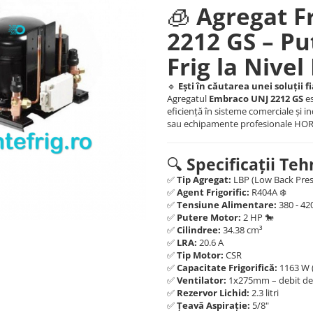
🧊
Agregat F
2212 GS – Put
Frig la Nivel
🔹
Ești în căutarea unei soluții f
Agregatul
Embraco UNJ 2212 GS
es
eficiență în sisteme comerciale și in
sau echipamente profesionale HOR
🔍
Specificații Teh
✅
Tip Agregat:
LBP (Low Back Press
✅
Agent Frigorific:
R404A ❄️
✅
Tensiune Alimentare:
380 - 420
✅
Putere Motor:
2 HP 🐎
✅
Cilindree:
34.38 cm³
✅
LRA:
20.6 A
✅
Tip Motor:
CSR
✅
Capacitate Frigorifică:
1163 W (
✅
Ventilator:
1x275mm – debit de 
✅
Rezervor Lichid:
2.3 litri
✅
Țeavă Aspirație:
5/8"