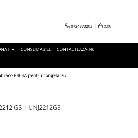
0724373203
0,00
ONAT
CONSUMABILE
CONTACTEAZĂ-NE
Embraco R404A pentru congelare /
2212 GS | UNJ2212GS