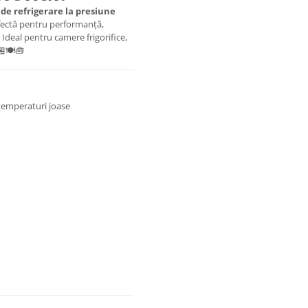
i de refrigerare la presiune
fectă pentru performanță,
! Ideal pentru camere frigorifice,
🍽️🧰
temperaturi joase