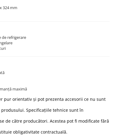
 x 324 mm
e de refrigerare
ngelare
turi
ată
formanță maximă
r pur orientativ și pot prezenta accesorii ce nu sunt
 produsului. Specificațiile tehnice sunt în
e de către producători. Acestea pot fi modificate fără
stituie obligativitate contractuală.