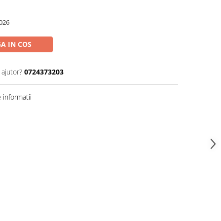
026
A IN COS
 ajutor?
0724373203
informatii