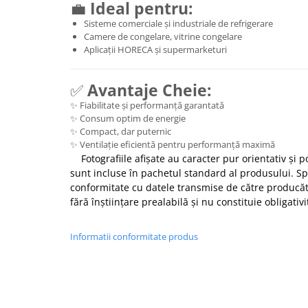
💼
Ideal pentru:
Sisteme comerciale și industriale de refrigerare
Camere de congelare, vitrine congelare
Aplicații HORECA și supermarketuri
✅
Avantaje Cheie:
✨ Fiabilitate și performanță garantată
✨ Consum optim de energie
✨ Compact, dar puternic
✨ Ventilație eficientă pentru performanță maximă
Fotografiile afișate au caracter pur orientativ și p
sunt incluse în pachetul standard al produsului. Spe
conformitate cu datele transmise de către producăto
fără înștiințare prealabilă și nu constituie obligativ
Informatii conformitate produs