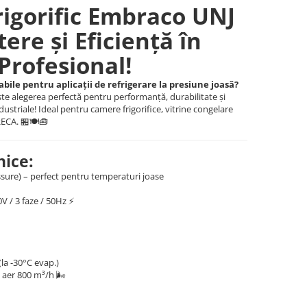
rigorific Embraco UNJ
ere și Eficiență în
 Profesional!
iabile pentru aplicații de refrigerare la presiune joasă?
te alegerea perfectă pentru performanță, durabilitate și
dustriale! Ideal pentru camere frigorifice, vitrine congelare
ECA. 🏪🍽️🧰
nice:
ure) – perfect pentru temperaturi joase
V / 3 faze / 50Hz ⚡
la -30°C evap.)
aer 800 m³/h 🌬️