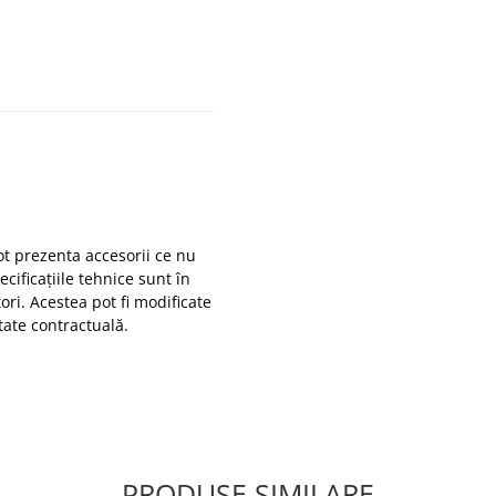
ot prezenta accesorii ce nu
cificațiile tehnice sunt în
ri. Acestea pot fi modificate
itate contractuală.
PRODUSE SIMILARE