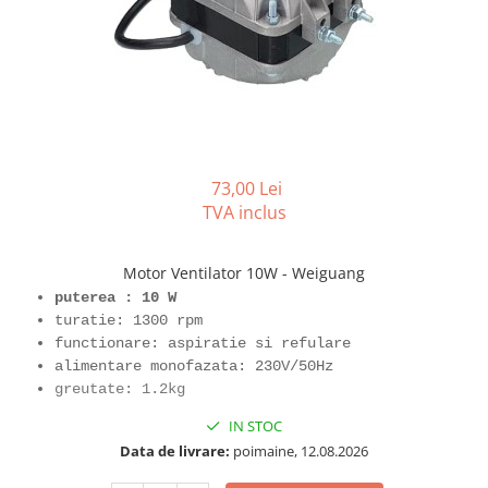
REZISTENTE DIGIVRARE
VAPORIZATOARE LU-VE
Compresoare Cubigel R134a
Compresoare Cubigel R404a
REZISTENTE SILICONICE
Compresoare Jiaxipera
Uleiuri
Ventilatoare
Ventilatoare EbmPapst
Ventilatoare WEIGUANG
73,00 Lei
Ventilatoare turbina
TVA inclus
VENTILATOARE AXIALE
Motor Ventilator 10W - Weiguang
puterea : 10 W
turatie: 1300 rpm
functionare: aspiratie si refulare
alimentare monofazata: 230V/50Hz
greutate: 1.2kg
IN STOC
Data de livrare:
poimaine, 12.08.2026