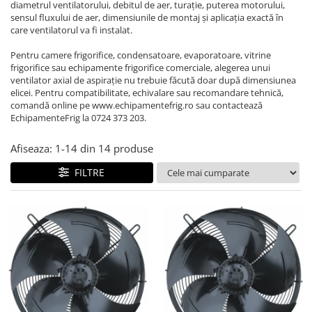
REZISTENTE DIGIVRARE
diametrul ventilatorului, debitul de aer, turație, puterea motorului,
VAPORIZATOARE LU-VE
Compresoare Cubigel R134a
sensul fluxului de aer, dimensiunile de montaj și aplicația exactă în
Compresoare Cubigel R404a
REZISTENTE SILICONICE
care ventilatorul va fi instalat.
Compresoare Jiaxipera
Uleiuri
Pentru camere frigorifice, condensatoare, evaporatoare, vitrine
Ventilatoare
frigorifice sau echipamente frigorifice comerciale, alegerea unui
ventilator axial de aspirație nu trebuie făcută doar după dimensiunea
Ventilatoare EbmPapst
elicei. Pentru compatibilitate, echivalare sau recomandare tehnică,
comandă online pe www.echipamentefrig.ro sau contactează
Ventilatoare WEIGUANG
EchipamenteFrig la 0724 373 203.
Ventilatoare turbina
VENTILATOARE AXIALE
Afiseaza:
1-
14
din
14
produse
FILTRE