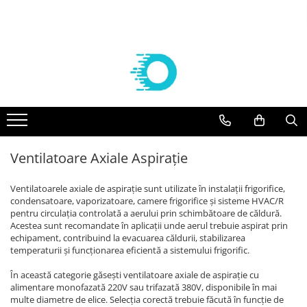
Componente frigorifice
Agregate
Compresoare
Vaporizatoare frigorifice
Aer conditionat
Controlere Dixell
Agregate Embraco
Compresoare Embraco
VAPORIZATOARE ECO-MODINE
Solutii curatare/igienizare
Filtre deshidratoare
AGREGATE EMBRACO R 134a
Compresoare frigorifice Embraco
Vaporizatoare ECO - Slim EVS
SUPORTI AER CONDITIONAT
R404A
AGREGATE EMBRACO R 404a
VAPORIZATOARE cubiceECO GCE/
FILTRE CASTEL
KITURI INSTALARE AER
Compresoare frigorifice Embraco
CTE PAS 6 REFRIGERARE
CONDITIONAT
Agregate Tecumseh
Valve Solenoid
R290
VAPORIZATOARE ECO cubice GCE
ACCESORII AER CONDITIONAT
AGREGATE TECUMSEH R 134a
Ventilatoare Axiale Aspirație
VALVE SOLENOID CASTEL
Compresoare Embraco R600a
PAS 8 REFRIGERARE/CONGELARE
AGREGATE TECUMSEH R 404a
APARATE AER CONDITIONAT
Valve Termostatice
Compresoare Embraco R134a
VAPORIZATOARE ECO cubiceGCE
Ventilatoarele axiale de aspirație sunt utilizate în instalații frigorifice,
PAS 8.5 REFRIGERARE/ CONGELARE
Compresoare Tecumseh
VALVE TERMOSTATICE DANFOSS
condensatoare, vaporizatoare, camere frigorifice și sisteme HVAC/R
VAPORIZATOARE ECO- pas 3
Cartuse si carcase
pentru circulația controlată a aerului prin schimbătoare de căldură.
Compresoare Tecumseh R134a
dubluflux GDE refrigerare
Acestea sunt recomandate în aplicații unde aerul trebuie aspirat prin
Compresoare Tecumseh R404A
CARTUSE DANFOSS
echipament, contribuind la evacuarea căldurii, stabilizarea
Vaporizatoare GUNAY
Compresoare Danfoss
temperaturii și funcționarea eficientă a sistemului frigorific.
CARTUSE CASTEL
Vaporizatoare CUBICE GUNAY
Condensatoare
Compresoare Copeland
În această categorie găsești ventilatoare axiale de aspirație cu
Vaporizatoare GUNAY DUBLU FLUX
alimentare monofazată 220V sau trifazată 380V, disponibile în mai
Racorduri absorbtie vibratii
Compresoare Cubigel
Vaporizatoare GUNAY UNGHIULARE
multe diametre de elice. Selecția corectă trebuie făcută în funcție de