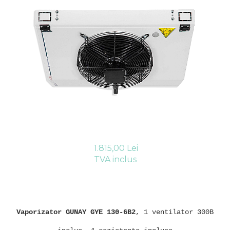
Compresoare Cubigel R404a
REZISTENTE SILICONICE
Compresoare Jiaxipera
Uleiuri
Ventilatoare
Ventilatoare EbmPapst
Ventilatoare WEIGUANG
Ventilatoare turbina
VENTILATOARE AXIALE
1.815,00 Lei
TVA inclus
Vaporizator GUNAY GYE 130-6B2
, 1 ventilator 300B