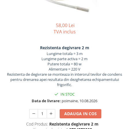
REZISTENTE DIGIVRARE
VAPORIZATOARE LU-VE
Compresoare Cubigel R134a
Compresoare Cubigel R404a
REZISTENTE SILICONICE
Compresoare Jiaxipera
Uleiuri
58,00 Lei
Ventilatoare
TVA inclus
Ventilatoare EbmPapst
Ventilatoare WEIGUANG
Rezistenta degivrare 2 m
Ventilatoare turbina
Lungime totala = 3 m
VENTILATOARE AXIALE
Lungime parte activa = 2 m
Putere totala = 80 w
Alimentare = 220 V
Rezistenta de degivrare se monteaza in interorul tevilor de condens
pentru drenarea apei rezultata din dezghetarea echipamentului
frigorific.
IN STOC
Data de livrare:
poimaine, 10.08.2026
ADAUGA IN COS
Cod Produs:
Rezistenta degivrare 2 m