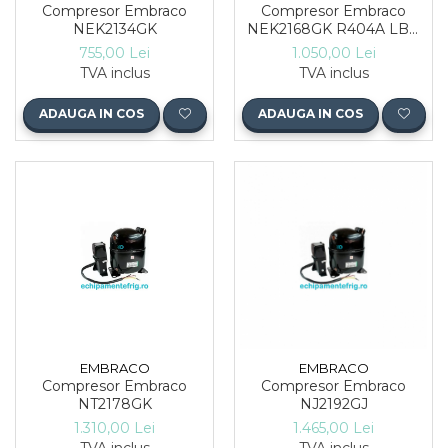
Compresor Embraco
Compresor Embraco
NEK2134GK
NEK2168GK R404A LBP
3/4 HP
755,00 Lei
1.050,00 Lei
TVA inclus
TVA inclus
ADAUGA IN COS
ADAUGA IN COS
EMBRACO
EMBRACO
Compresor Embraco
Compresor Embraco
NT2178GK
NJ2192GJ
1.310,00 Lei
1.465,00 Lei