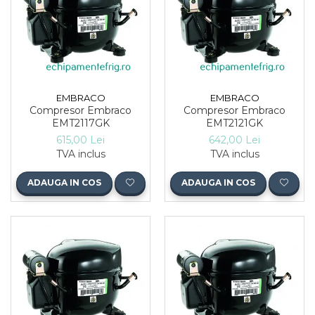
EMBRACO
EMBRACO
Compresor Embraco
Compresor Embraco
EMT2117GK
EMT2121GK
615,00 Lei
642,00 Lei
TVA inclus
TVA inclus
ADAUGA IN COS
ADAUGA IN COS