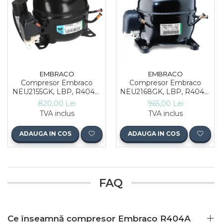
EMBRACO
EMBRACO
Compresor Embraco
Compresor Embraco
NEU2155GK, LBP, R404A,
NEU2168GK, LBP, R404A,
3/4 CP
3/4 CP
820,00 Lei
965,00 Lei
TVA inclus
TVA inclus
ADAUGA IN COS
ADAUGA IN COS
FAQ
Ce înseamnă compresor Embraco R404A