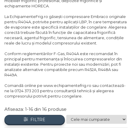
mobilier frigorific profesional, depozite frigorifice și
Compresoare Cubigel R404a
echipamente HORECA.
REZISTENTE SILICONICE
Compresoare Jiaxipera
Uleiuri
La EchipamenteFrig.ro găsești compresoare Embraco originale
pentru R404A, potrivite pentru aplicații LBP, în care temperatura
Ventilatoare
de evaporare este specifică instalațiilor de congelare. Alegerea
corectă trebuie făcută în funcție de capacitatea frigorifică
Ventilatoare EbmPapst
necesară, agentul frigorific, tensiunea de alimentare, condițiile
Ventilatoare WEIGUANG
reale de lucru și modelul compresorului existent.
Ventilatoare turbina
Conform reglementărilor F-Gas, R404A este recomandat în
VENTILATOARE AXIALE
principal pentru mentenanța și înlocuirea compresoarelor din
instalații existente. Pentru proiecte noi sau modernizări, pot fi
analizate alternative compatibile precum R452A, R448A sau
R449A.
Comandă online pe www.echipamentefrig.ro sau contactează-
ne la 0724 373 203 pentru consultanță tehnică și alegerea
compresorului potrivit pentru congelare.
Afiseaza:
1-
16
din
16
produse
FILTRE