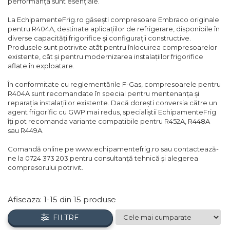
performanța sunt esențiale.
Compresoare Cubigel R404a
REZISTENTE SILICONICE
La EchipamenteFrig.ro găsești compresoare Embraco originale
Compresoare Jiaxipera
Uleiuri
pentru R404A, destinate aplicațiilor de refrigerare, disponibile în
diverse capacități frigorifice și configurații constructive.
Ventilatoare
Produsele sunt potrivite atât pentru înlocuirea compresoarelor
existente, cât și pentru modernizarea instalațiilor frigorifice
Ventilatoare EbmPapst
aflate în exploatare.
Ventilatoare WEIGUANG
Ventilatoare turbina
În conformitate cu reglementările F-Gas, compresoarele pentru
R404A sunt recomandate în special pentru mentenanța și
VENTILATOARE AXIALE
reparația instalațiilor existente. Dacă dorești conversia către un
agent frigorific cu GWP mai redus, specialiștii EchipamenteFrig
îți pot recomanda variante compatibile pentru R452A, R448A
sau R449A.
Comandă online pe www.echipamentefrig.ro sau contactează-
ne la 0724 373 203 pentru consultanță tehnică și alegerea
compresorului potrivit.
Afiseaza:
1-
15
din
15
produse
FILTRE