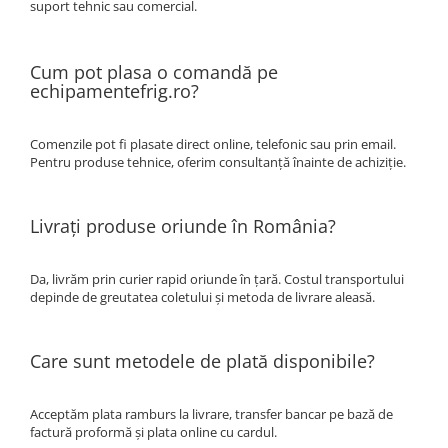
REZISTENTE DIGIVRARE
suport tehnic sau comercial.
VAPORIZATOARE LU-VE
Compresoare Cubigel R134a
Compresoare Cubigel R404a
REZISTENTE SILICONICE
Compresoare Jiaxipera
Uleiuri
Cum pot plasa o comandă pe
echipamentefrig.ro?
Ventilatoare
Ventilatoare EbmPapst
Comenzile pot fi plasate direct online, telefonic sau prin email.
Ventilatoare WEIGUANG
Pentru produse tehnice, oferim consultanță înainte de achiziție.
Ventilatoare turbina
VENTILATOARE AXIALE
Livrați produse oriunde în România?
Da, livrăm prin curier rapid oriunde în țară. Costul transportului
depinde de greutatea coletului și metoda de livrare aleasă.
Care sunt metodele de plată disponibile?
Acceptăm plata ramburs la livrare, transfer bancar pe bază de
factură proformă și plata online cu cardul.