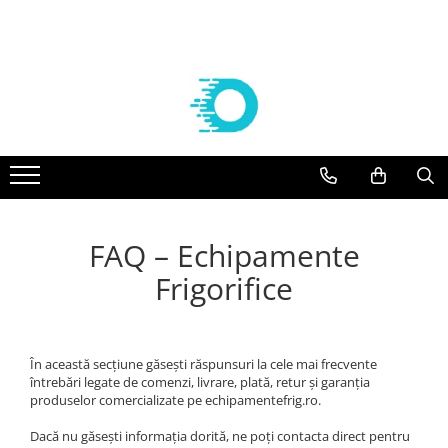
Componente frigorifice
Agregate
Compresoare
Vaporizatoare frigorifice
Aer conditionat
Controlere Dixell
Agregate Embraco
Compresoare Embraco
VAPORIZATOARE ECO-MODINE
Solutii curatare/igienizare
Filtre deshidratoare
AGREGATE EMBRACO R 134a
Compresoare frigorifice Embraco
Vaporizatoare ECO - Slim EVS
SUPORTI AER CONDITIONAT
R404A
AGREGATE EMBRACO R 404a
VAPORIZATOARE cubiceECO GCE/
FILTRE CASTEL
KITURI INSTALARE AER
Compresoare frigorifice Embraco
CTE PAS 6 REFRIGERARE
CONDITIONAT
Agregate Tecumseh
Valve Solenoid
R290
VAPORIZATOARE ECO cubice GCE
ACCESORII AER CONDITIONAT
AGREGATE TECUMSEH R 134a
VALVE SOLENOID CASTEL
Compresoare Embraco R600a
PAS 8 REFRIGERARE/CONGELARE
FAQ – Echipamente
AGREGATE TECUMSEH R 404a
APARATE AER CONDITIONAT
Valve Termostatice
Compresoare Embraco R134a
VAPORIZATOARE ECO cubiceGCE
PAS 8.5 REFRIGERARE/ CONGELARE
Frigorifice
Compresoare Tecumseh
VALVE TERMOSTATICE DANFOSS
VAPORIZATOARE ECO- pas 3
Cartuse si carcase
Compresoare Tecumseh R134a
dubluflux GDE refrigerare
Compresoare Tecumseh R404A
CARTUSE DANFOSS
Vaporizatoare GUNAY
În această secțiune găsești răspunsuri la cele mai frecvente
Compresoare Danfoss
CARTUSE CASTEL
Vaporizatoare CUBICE GUNAY
întrebări legate de comenzi, livrare, plată, retur și garanția
Condensatoare
Compresoare Copeland
produselor comercializate pe echipamentefrig.ro.
Vaporizatoare GUNAY DUBLU FLUX
Racorduri absorbtie vibratii
Compresoare Cubigel
Vaporizatoare GUNAY UNGHIULARE
Dacă nu găsești informația dorită, ne poți contacta direct pentru